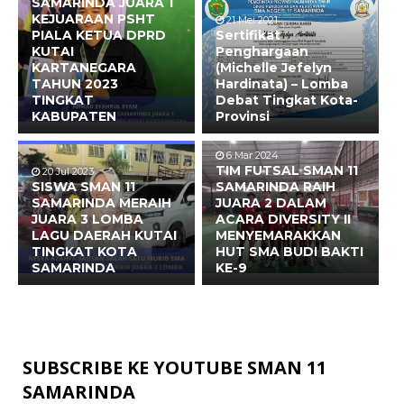
SAMARINDA JUARA 1
KEJUARAAN PSHT
21 Mei 2021
PIALA KETUA DPRD
Sertifikat
KUTAI
Penghargaan
KARTANEGARA
(Michelle Jefelyn
TAHUN 2023
Hardinata) – Lomba
TINGKAT
Debat Tingkat Kota-
KABUPATEN
Provinsi
6 Mar 2024
TIM FUTSAL SMAN 11
20 Jul 2023
SISWA SMAN 11
SAMARINDA RAIH
SAMARINDA MERAIH
JUARA 2 DALAM
JUARA 3 LOMBA
ACARA DIVERSITY II
LAGU DAERAH KUTAI
MENYEMARAKKAN
TINGKAT KOTA
HUT SMA BUDI BAKTI
SAMARINDA
KE-9
SUBSCRIBE KE YOUTUBE SMAN 11
SAMARINDA