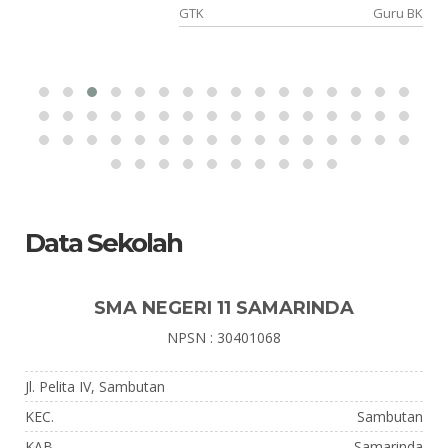
ka
GTK
Guru BK
Data Sekolah
SMA NEGERI 11 SAMARINDA
NPSN : 30401068
Jl. Pelita IV, Sambutan
KEC.
Sambutan
KAB.
Samarinda