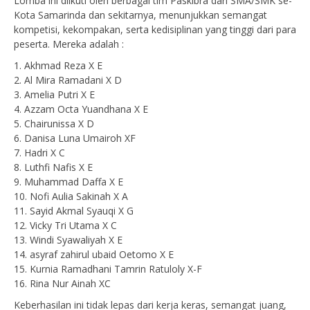
Lomba ini diikuti oleh berbagai tim Paskibra dari SMA/SMK se-
Kota Samarinda dan sekitarnya, menunjukkan semangat
kompetisi, kekompakan, serta kedisiplinan yang tinggi dari para
peserta. Mereka adalah :
1. Akhmad Reza X E
2. Al Mira Ramadani X D
3. Amelia Putri X E
4. Azzam Octa Yuandhana X E
5. Chairunissa X D
6. Danisa Luna Umairoh XF
7. Hadri X C
8. Luthfi Nafis X E
9. Muhammad Daffa X E
10. Nofi Aulia Sakinah X A
11. Sayid Akmal Syauqi X G
12. Vicky Tri Utama X C
13. Windi Syawaliyah X E
14. asyraf zahirul ubaid Oetomo X E
15. Kurnia Ramadhani Tamrin Ratuloly X-F
16. Rina Nur Ainah XC
Keberhasilan ini tidak lepas dari kerja keras, semangat juang,