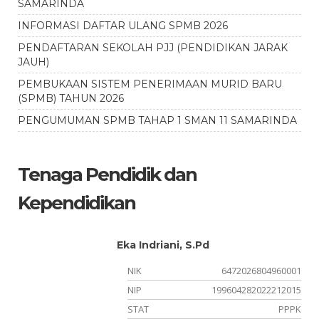
SAMARINDA
INFORMASI DAFTAR ULANG SPMB 2026
PENDAFTARAN SEKOLAH PJJ (PENDIDIKAN JARAK
JAUH)
PEMBUKAAN SISTEM PENERIMAAN MURID BARU
(SPMB) TAHUN 2026
PENGUMUMAN SPMB TAHAP 1 SMAN 11 SAMARINDA
Tenaga Pendidik dan
Kependidikan
Eka Indriani, S.Pd
03
NIK
6472026804960001
08
NIP
199604282022212015
or
STAT
PPPK