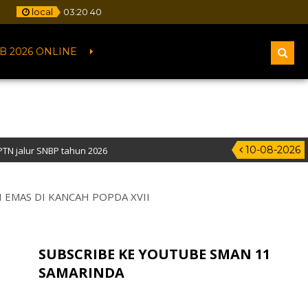
m
local
03
:
20
41
B 2026 ONLINE
10-08-2026
n 2026
A” – Alamat : Jalan Pelita IV, Samarinda – Kalimantan Timur
 EMAS DI KANCAH POPDA XVII
SUBSCRIBE KE YOUTUBE SMAN 11
SAMARINDA