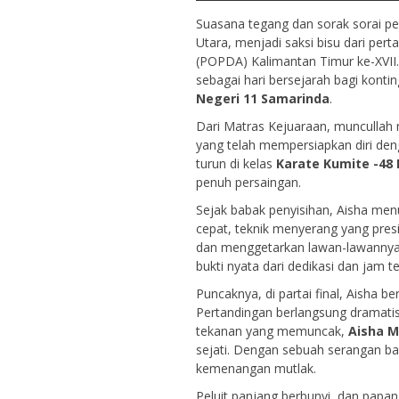
Suasana tegang dan sorak sorai 
Utara, menjadi saksi bisu dari per
(POPDA) Kalimantan Timur ke-XVII
sebagai hari bersejarah bagi kont
Negeri 11 Samarinda
.
Dari Matras Kejuaraan, munculla
yang telah mempersiapkan diri den
turun di kelas
Karate Kumite -48 
penuh persaingan.
Sejak babak penyisihan, Aisha men
cepat, teknik menyerang yang pres
dan menggetarkan lawan-lawannya
bukti nyata dari dedikasi dan jam t
Puncaknya, di partai final, Aisha 
Pertandingan berlangsung dramatis;
tekanan yang memuncak,
Aisha 
sejati. Dengan sebuah serangan bal
kemenangan mutlak.
Peluit panjang berbunyi, dan pap