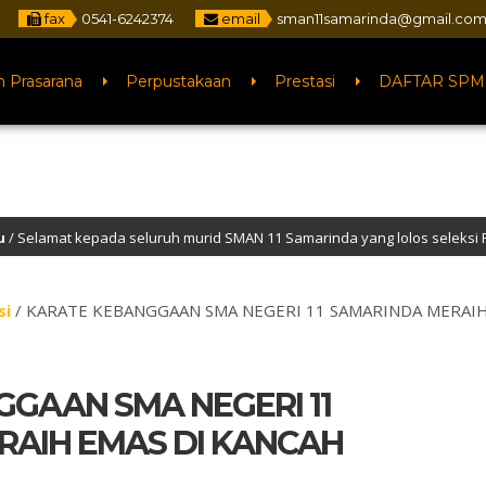
fax
0541-6242374
email
sman11samarinda@gmail.co
n Prasarana
Perpustakaan
Prestasi
DAFTAR SPM
seluruh murid SMAN 11 Samarinda yang lolos seleksi PTN jalur SNBP tahu
di Website Resmi SMA Negeri 11 Samarinda – NPSN : 30401068 – Akreditasi “
si
/
KARATE KEBANGGAAN SMA NEGERI 11 SAMARINDA MERAIH
GAAN SMA NEGERI 11
RAIH EMAS DI KANCAH