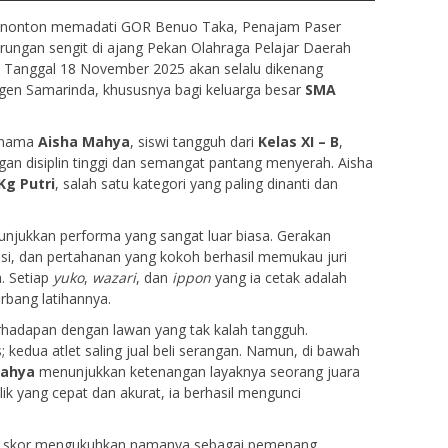
penonton memadati GOR Benuo Taka, Penajam Paser
tarungan sengit di ajang Pekan Olahraga Pelajar Daerah
. Tanggal 18 November 2025 akan selalu dikenang
ingen Samarinda, khususnya bagi keluarga besar
SMA
h nama
Aisha Mahya
, siswi tangguh dari
Kelas XI – B
,
gan disiplin tinggi dan semangat pantang menyerah. Aisha
Kg Putri
, salah satu kategori yang paling dinanti dan
unjukkan performa yang sangat luar biasa. Gerakan
isi, dan pertahanan yang kokoh berhasil memukau juri
. Setiap
yuko
,
wazari
, dan
ippon
yang ia cetak adalah
erbang latihannya.
berhadapan dengan lawan yang tak kalah tangguh.
 kedua atlet saling jual beli serangan. Namun, di bawah
Mahya
menunjukkan ketenangan layaknya seorang juara
ik yang cepat dan akurat, ia berhasil mengunci
an skor mengukuhkan namanya sebagai pemenang.