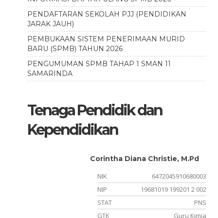
PENDAFTARAN SEKOLAH PJJ (PENDIDIKAN
JARAK JAUH)
PEMBUKAAN SISTEM PENERIMAAN MURID
BARU (SPMB) TAHUN 2026
PENGUMUMAN SPMB TAHAP 1 SMAN 11
SAMARINDA
Tenaga Pendidik dan
Kependidikan
.Pd.
Corintha Diana Christie, M.Pd
790005
NIK
6472045910680003
211005
NIP
19681019 199201 2 002
PPPK
STAT
PNS
a Islam
GTK
Guru Kimia