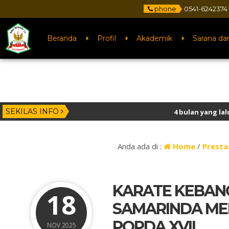
phone
0541-6242374
Beranda
Profil
Akademik
Sarana da
SEKILAS INFO
4 bulan yang lalu
/ Selamat kepada 
3 tahun yang lalu
/ Selamat Datang 
Anda ada di :
Home
/
Presta
KARATE KEBANG
18
SAMARINDA ME
POPDA XVII
NOV 2025