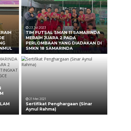
23 Jul 2023
ERAIH
TIM FUTSAL SMAN 11 SAMARINDA
DE
MERAIH JUARA 2 PADA
NG
PERLOMBAAN YANG DIADAKAN DI
UNMUL
SMKN 18 SAMARINDA
N
AM
21 Mei 2021
ALAM
Sertifikat Penghargaan (Sinar
Aynul Rahma)