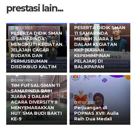
prestasi lain...
7 Sep 2023
PESERTA DIDIK SMAN
20 Jul 2023
PESERTA DIDIK SMAN
11 SAMARINDA
11 SAMARINDA
MERAIH JUARA 3
MENGIKUTI KEGIATAN
DALAM KEGIATAN
JELAJAH CAGAR
KKP (KAWAH
BUDAYA DAN
KEPEMIMPINAN
PERMUSEUMAN
PELAJAR) DI
DISDIKBUD KALTIM
BALIKPAPAN
6 Mar 2024
TIM FUTSAL SMAN 11
SAMARINDA RAIH
JUARA 2 DALAM
ACARA DIVERSITY II
10 Jul 2025
MENYEMARAKKAN
Perjuangan di
HUT SMA BUDI BAKTI
POPNAS XVII: Aulia
KE-9
Raih Dua Medali