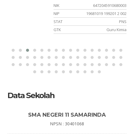
02
NIK
6472045910680003
23
NIP
19681019 199201 2 002
PK
STAT
PNS
OK
GTK
Guru Kimia
Data Sekolah
SMA NEGERI 11 SAMARINDA
NPSN : 30401068