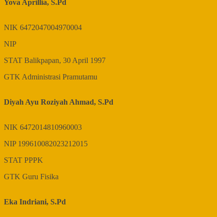
Yova Aprillia, S.Pd
NIK
6472047004970004
NIP
STAT
Balikpapan, 30 April 1997
GTK
Administrasi Pramutamu
Diyah Ayu Roziyah Ahmad, S.Pd
NIK
6472014810960003
NIP
199610082023212015
STAT
PPPK
GTK
Guru Fisika
Eka Indriani, S.Pd