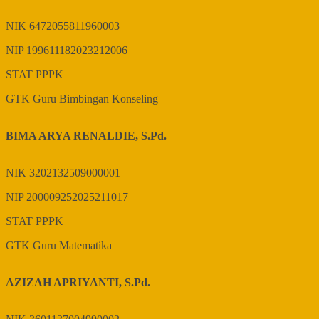
NIK
6472055811960003
NIP
199611182023212006
STAT
PPPK
GTK
Guru Bimbingan Konseling
BIMA ARYA RENALDIE, S.Pd.
NIK
3202132509000001
NIP
200009252025211017
STAT
PPPK
GTK
Guru Matematika
AZIZAH APRIYANTI, S.Pd.