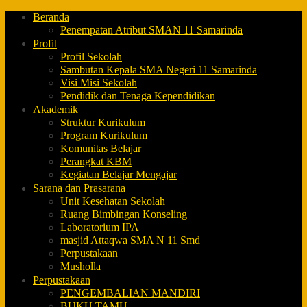
Beranda
Penempatan Atribut SMAN 11 Samarinda
Profil
Profil Sekolah
Sambutan Kepala SMA Negeri 11 Samarinda
Visi Misi Sekolah
Pendidik dan Tenaga Kependidikan
Akademik
Struktur Kurikulum
Program Kurikulum
Komunitas Belajar
Perangkat KBM
Kegiatan Belajar Mengajar
Sarana dan Prasarana
Unit Kesehatan Sekolah
Ruang Bimbingan Konseling
Laboratorium IPA
masjid Attaqwa SMA N 11 Smd
Perpustakaan
Musholla
Perpustakaan
PENGEMBALIAN MANDIRI
BUKU TAMU