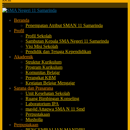
:
Beranda
Penempatan Atribut SMAN 11 Samarinda
Profil
Profil Sekolah
Sambutan Kepala SMA Negeri 11 Samarinda
Visi Misi Sekolah
Pendidik dan Tenaga Kependidikan
Akademik
Struktur Kurikulum
Program Kurikulum
Komunitas Belajar
Perangkat KBM
Kegiatan Belajar Mengajar
Sarana dan Prasarana
Unit Kesehatan Sekolah
Ruang Bimbingan Konseling
Laboratorium IPA
masjid Attaqwa SMA N 11 Smd
Perpustakaan
Musholla
Perpustakaan
PENGEMBALIAN MANDIRI