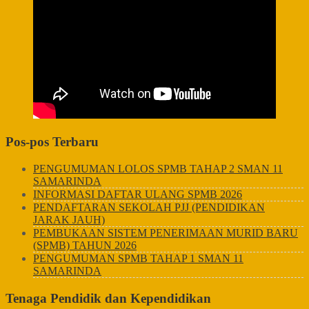
Pos-pos Terbaru
PENGUMUMAN LOLOS SPMB TAHAP 2 SMAN 11
SAMARINDA
INFORMASI DAFTAR ULANG SPMB 2026
PENDAFTARAN SEKOLAH PJJ (PENDIDIKAN
JARAK JAUH)
PEMBUKAAN SISTEM PENERIMAAN MURID BARU
(SPMB) TAHUN 2026
PENGUMUMAN SPMB TAHAP 1 SMAN 11
SAMARINDA
Tenaga Pendidik dan Kependidikan