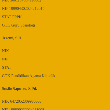
NIK
3601137004990002
NIP
199904302024212015
STAT
PPPK
GTK
Guru Sosiologi
Jeremi, S.H.
NIK
NIP
STAT
GTK
Pendidikan Agama Khatolik
Susilo Saputro, S.Pd.
NIK
6472052309980003
NIP
199809232024211008