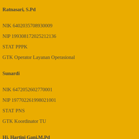
Ratnasari, S.Pd
NIK
6402035708930009
NIP
199308172025212136
STAT
PPPK
GTK
Operator Layanan Operasional
Sunardi
NIK
6472052602770001
NIP
197702261998021001
STAT
PNS
GTK
Koordinator TU
Hj. Hartini Gani,M.Pd