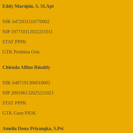
Eddy Marsipin, S. SI.Apt
NIK
6472031110770002
NIP
197710112022211011
STAT
PPPK
GTK
Pembina Osis
Chienda Alfino Rinaldy
NIK
6407191306010002
NIP
200106132025211023
STAT
PPPK
GTK
Guru PJOK
Amelia Dona Priyangka, S.Psi