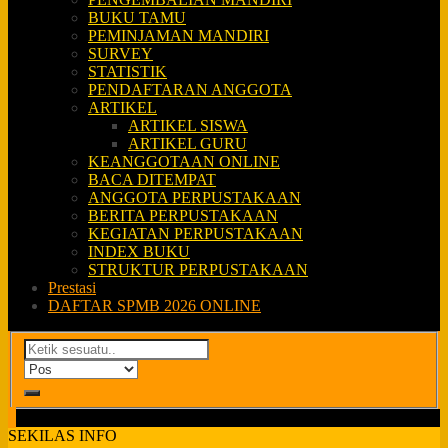
BUKU TAMU
PEMINJAMAN MANDIRI
SURVEY
STATISTIK
PENDAFTARAN ANGGOTA
ARTIKEL
ARTIKEL SISWA
ARTIKEL GURU
KEANGGOTAAN ONLINE
BACA DITEMPAT
ANGGOTA PERPUSTAKAAN
BERITA PERPUSTAKAAN
KEGIATAN PERPUSTAKAAN
INDEX BUKU
STRUKTUR PERPUSTAKAAN
Prestasi
DAFTAR SPMB 2026 ONLINE
SEKILAS INFO