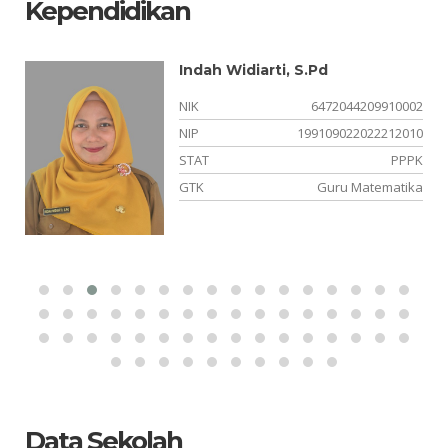
Kependidikan
Indah Widiarti, S.Pd
04
NIK
6472044209910002
10
NIP
199109022022212010
PK
STAT
PPPK
al
GTK
Guru Matematika
Data Sekolah