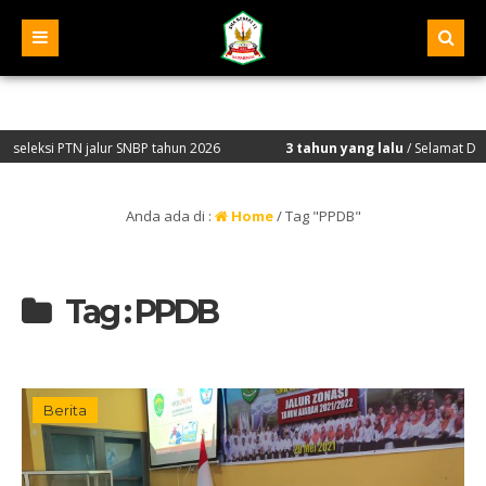
i PTN jalur SNBP tahun 2026
3 tahun yang lalu
/ Selamat Datang di 
Anda ada di :
Home
/
Tag "PPDB"
Tag : PPDB
Berita