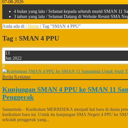
07-08-2026
4 bulan yang lalu
/ Selamat kepada seluruh murid SMAN 11 Sam
3 tahun yang lalu
/ Selamat Datang di Website Resmi SMA Nege
Anda ada di :
Home
/
Tag "SMAN 4 PPU"
Tag : SMAN 4 PPU
13
Jun 2022
0
Berita
Kegiatan
Kunjungan SMAN 4 PPU ke SMAN 11 Sama
Penggerak
Samarinda – Kurikulum MERRDEKA menjadi hal baru di dunia pendidik
kurikulum baru ini. Untuk itu kunjungan SMA Negeri 4 PPU ke SMA 
sekolah penggerak yang...