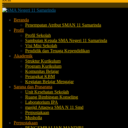
:
Beranda
Penempatan Atribut SMAN 11 Samarinda
Profil
Profil Sekolah
Sambutan Kepala SMA Negeri 11 Samarinda
Visi Misi Sekolah
Pendidik dan Tenaga Kependidikan
Akademik
Struktur Kurikulum
Program Kurikulum
Komunitas Belajar
Perangkat KBM
Kegiatan Belajar Mengajar
Sarana dan Prasarana
Unit Kesehatan Sekolah
Ruang Bimbingan Konseling
Laboratorium IPA
masjid Attaqwa SMA N 11 Smd
Perpustakaan
Musholla
Perpustakaan
PENGEMBALIAN MANDIRI