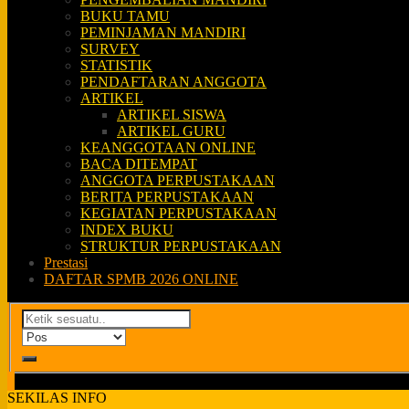
BUKU TAMU
PEMINJAMAN MANDIRI
SURVEY
STATISTIK
PENDAFTARAN ANGGOTA
ARTIKEL
ARTIKEL SISWA
ARTIKEL GURU
KEANGGOTAAN ONLINE
BACA DITEMPAT
ANGGOTA PERPUSTAKAAN
BERITA PERPUSTAKAAN
KEGIATAN PERPUSTAKAAN
INDEX BUKU
STRUKTUR PERPUSTAKAAN
Prestasi
DAFTAR SPMB 2026 ONLINE
SEKILAS INFO