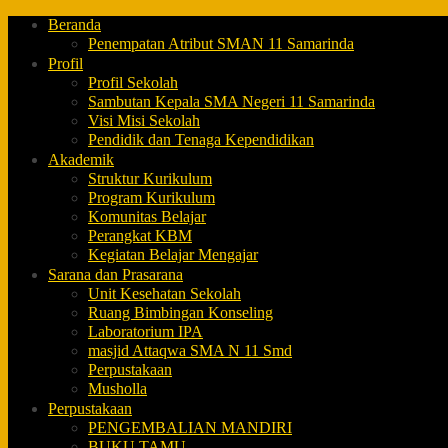
Beranda
Penempatan Atribut SMAN 11 Samarinda
Profil
Profil Sekolah
Sambutan Kepala SMA Negeri 11 Samarinda
Visi Misi Sekolah
Pendidik dan Tenaga Kependidikan
Akademik
Struktur Kurikulum
Program Kurikulum
Komunitas Belajar
Perangkat KBM
Kegiatan Belajar Mengajar
Sarana dan Prasarana
Unit Kesehatan Sekolah
Ruang Bimbingan Konseling
Laboratorium IPA
masjid Attaqwa SMA N 11 Smd
Perpustakaan
Musholla
Perpustakaan
PENGEMBALIAN MANDIRI
BUKU TAMU