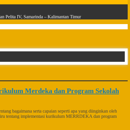
n Pelita IV, Samarinda – Kalimantan Timur
rikulum Merdeka dan Program Sekolah
ang bagaimana serta capaian seperti apa yang diinginkan oleh
di tiru tentang implementasi kurikulum MERRDEKA dan program