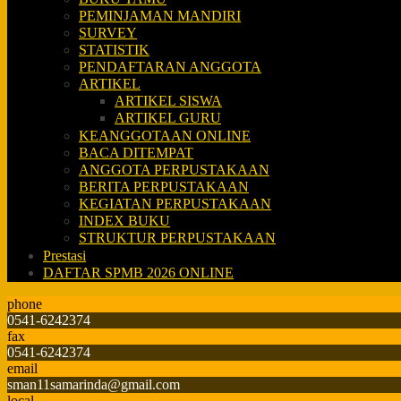
PEMINJAMAN MANDIRI
SURVEY
STATISTIK
PENDAFTARAN ANGGOTA
ARTIKEL
ARTIKEL SISWA
ARTIKEL GURU
KEANGGOTAAN ONLINE
BACA DITEMPAT
ANGGOTA PERPUSTAKAAN
BERITA PERPUSTAKAAN
KEGIATAN PERPUSTAKAAN
INDEX BUKU
STRUKTUR PERPUSTAKAAN
Prestasi
DAFTAR SPMB 2026 ONLINE
phone
0541-6242374
fax
0541-6242374
email
sman11samarinda@gmail.com
local