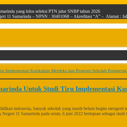
arinda yang lolos seleksi PTN jalur SNBP tahun 2026
ri 11 Samarinda – NPSN : 30401068 – Akreditasi “A” – Alamat : Jala
rinda Untuk Studi Tiru Implementasi Ku
an indonesia, banyak sekolah yang masih belum begitu mengerti tent
Negeri 11 Samarinda pada senin, 6 juni 2022 bertujuan sebagai stu