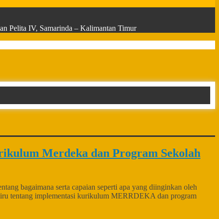
n Pelita IV, Samarinda – Kalimantan Timur
rikulum Merdeka dan Program Sekolah
ang bagaimana serta capaian seperti apa yang diinginkan oleh
di tiru tentang implementasi kurikulum MERRDEKA dan program