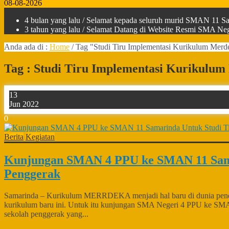
08-08-2026
4 bulan yang lalu
/ Selamat kepada seluruh murid SMAN 11 Sam
3 tahun yang lalu
/ Selamat Datang di Website Resmi SMA Nege
Anda ada di :
Home
/
Tag "Studi Tiru Implementasi Kurikulum Merd
Tag : Studi Tiru Implementasi Kurikulu
13
Jun 2022
0
Berita
Kegiatan
Kunjungan SMAN 4 PPU ke SMAN 11 Sama
Penggerak
Samarinda – Kurikulum MERRDEKA menjadi hal baru di dunia pendidik
kurikulum baru ini. Untuk itu kunjungan SMA Negeri 4 PPU ke SMA 
sekolah penggerak yang...