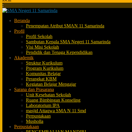
:
Beranda
Penempatan Atribut SMAN 11 Samarinda
Profil
Profil Sekolah
Sambutan Kepala SMA Negeri 11 Samarinda
Visi Misi Sekolah
Pendidik dan Tenaga Kependidikan
Akademik
Struktur Kurikulum
Program Kurikulum
Komunitas Belajar
Perangkat KBM
Kegiatan Belajar Mengajar
Sarana dan Prasarana
Unit Kesehatan Sekolah
Ruang Bimbingan Konseling
Laboratorium IPA
masjid Attaqwa SMA N 11 Smd
Perpustakaan
Musholla
Perpustakaan
PENGEMBALIAN MANDIRI