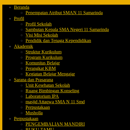
Beranda
Penempatan Atribut SMAN 11 Samarinda
Profil
Profil Sekolah
Sambutan Kepala SMA Negeri 11 Samarinda
Visi Misi Sekolah
Pendidik dan Tenaga Kependidikan
Akademik
Struktur Kurikulum
Program Kurikulum
Komunitas Belajar
Perangkat KBM
Kegiatan Belajar Mengajar
Sarana dan Prasarana
Unit Kesehatan Sekolah
Ruang Bimbingan Konseling
Laboratorium IPA
masjid Attaqwa SMA N 11 Smd
Perpustakaan
Musholla
Perpustakaan
PENGEMBALIAN MANDIRI
BUKU TAMU