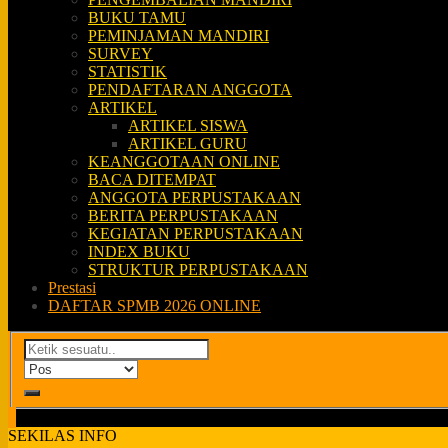
BUKU TAMU
PEMINJAMAN MANDIRI
SURVEY
STATISTIK
PENDAFTARAN ANGGOTA
ARTIKEL
ARTIKEL SISWA
ARTIKEL GURU
KEANGGOTAAN ONLINE
BACA DITEMPAT
ANGGOTA PERPUSTAKAAN
BERITA PERPUSTAKAAN
KEGIATAN PERPUSTAKAAN
INDEX BUKU
STRUKTUR PERPUSTAKAAN
Prestasi
DAFTAR SPMB 2026 ONLINE
SEKILAS INFO