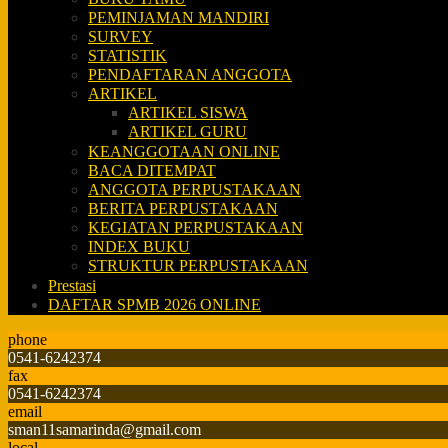
PEMINJAMAN MANDIRI
SURVEY
STATISTIK
PENDAFTARAN ANGGOTA
ARTIKEL
ARTIKEL SISWA
ARTIKEL GURU
KEANGGOTAAN ONLINE
BACA DITEMPAT
ANGGOTA PERPUSTAKAAN
BERITA PERPUSTAKAAN
KEGIATAN PERPUSTAKAAN
INDEX BUKU
STRUKTUR PERPUSTAKAAN
Prestasi
DAFTAR SPMB 2026 ONLINE
phone
0541-6242374
fax
0541-6242374
email
sman11samarinda@gmail.com
local