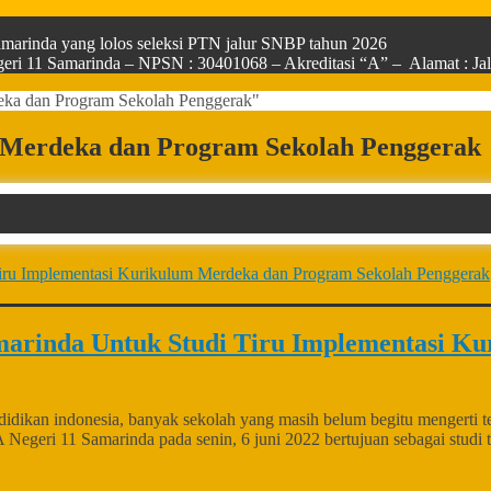
arinda yang lolos seleksi PTN jalur SNBP tahun 2026
ri 11 Samarinda – NPSN : 30401068 – Akreditasi “A” – Alamat : Jala
eka dan Program Sekolah Penggerak"
m Merdeka dan Program Sekolah Penggerak
rinda Untuk Studi Tiru Implementasi Ku
an indonesia, banyak sekolah yang masih belum begitu mengerti tent
Negeri 11 Samarinda pada senin, 6 juni 2022 bertujuan sebagai stu