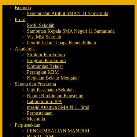
Beranda
Penempatan Atribut SMAN 11 Samarinda
Profil
Profil Sekolah
Sambutan Kepala SMA Negeri 11 Samarinda
Visi Misi Sekolah
Pendidik dan Tenaga Kependidikan
Akademik
Struktur Kurikulum
Program Kurikulum
Komunitas Belajar
Perangkat KBM
Kegiatan Belajar Mengajar
Sarana dan Prasarana
Unit Kesehatan Sekolah
Ruang Bimbingan Konseling
Laboratorium IPA
masjid Attaqwa SMA N 11 Smd
Perpustakaan
Musholla
Perpustakaan
PENGEMBALIAN MANDIRI
BUKU TAMU