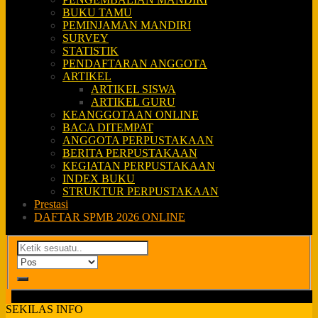
BUKU TAMU
PEMINJAMAN MANDIRI
SURVEY
STATISTIK
PENDAFTARAN ANGGOTA
ARTIKEL
ARTIKEL SISWA
ARTIKEL GURU
KEANGGOTAAN ONLINE
BACA DITEMPAT
ANGGOTA PERPUSTAKAAN
BERITA PERPUSTAKAAN
KEGIATAN PERPUSTAKAAN
INDEX BUKU
STRUKTUR PERPUSTAKAAN
Prestasi
DAFTAR SPMB 2026 ONLINE
SEKILAS INFO