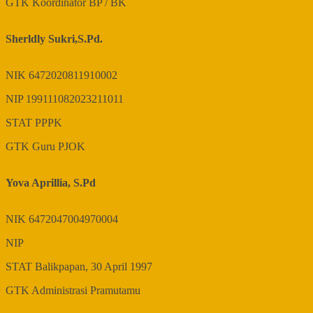
GTK
Koordinator BP / BK
Sherldly Sukri,S.Pd.
NIK
6472020811910002
NIP
199111082023211011
STAT
PPPK
GTK
Guru PJOK
Yova Aprillia, S.Pd
NIK
6472047004970004
NIP
STAT
Balikpapan, 30 April 1997
GTK
Administrasi Pramutamu