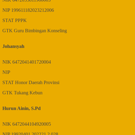
NIP
199611182023212006
STAT
PPPK
GTK
Guru Bimbingan Konseling
Johansyah
NIK
6472041401720004
NIP
STAT
Honor Daerah Provinsi
GTK
Tukang Kebun
Hurun Ainin, S.Pd
NIK
6472044104920005
NIP
19920401 202221 2 028