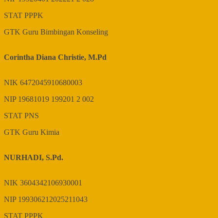
STAT
PPPK
GTK
Guru Bimbingan Konseling
Corintha Diana Christie, M.Pd
NIK
6472045910680003
NIP
19681019 199201 2 002
STAT
PNS
GTK
Guru Kimia
NURHADI, S.Pd.
NIK
3604342106930001
NIP
199306212025211043
STAT
PPPK