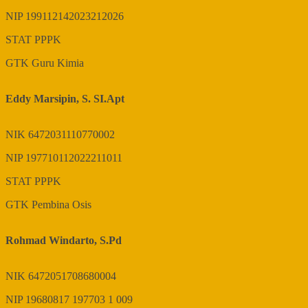
NIP
199112142023212026
STAT
PPPK
GTK
Guru Kimia
Eddy Marsipin, S. SI.Apt
NIK
6472031110770002
NIP
197710112022211011
STAT
PPPK
GTK
Pembina Osis
Rohmad Windarto, S.Pd
NIK
6472051708680004
NIP
19680817 197703 1 009