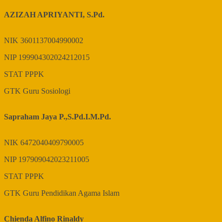
AZIZAH APRIYANTI, S.Pd.
NIK
3601137004990002
NIP
199904302024212015
STAT
PPPK
GTK
Guru Sosiologi
Sapraham Jaya P.,S.Pd.I.M.Pd.
NIK
6472040409790005
NIP
197909042023211005
STAT
PPPK
GTK
Guru Pendidikan Agama Islam
Chienda Alfino Rinaldy