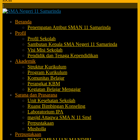
:
Beranda
Penempatan Atribut SMAN 11 Samarinda
Profil
Profil Sekolah
Sambutan Kepala SMA Negeri 11 Samarinda
Visi Misi Sekolah
Pendidik dan Tenaga Kependidikan
Akademik
Struktur Kurikulum
Program Kurikulum
Komunitas Belajar
Perangkat KBM
Kegiatan Belajar Mengajar
Sarana dan Prasarana
Unit Kesehatan Sekolah
Ruang Bimbingan Konseling
Laboratorium IPA
masjid Attaqwa SMA N 11 Smd
Perpustakaan
Musholla
Perpustakaan
PENGEMBALIAN MANDIRI