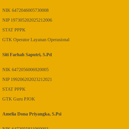
NIK
6472046005730008
NIP
197305202025212006
STAT
PPPK
GTK
Operator Layanan Operasional
Siti Farhah Saputri, S.Pd
NIK
6472056006920005
NIP
199206202023212021
STAT
PPPK
GTK
Guru PJOK
Amelia Dona Priyangka, S.Psi
NIK
6472055811960003