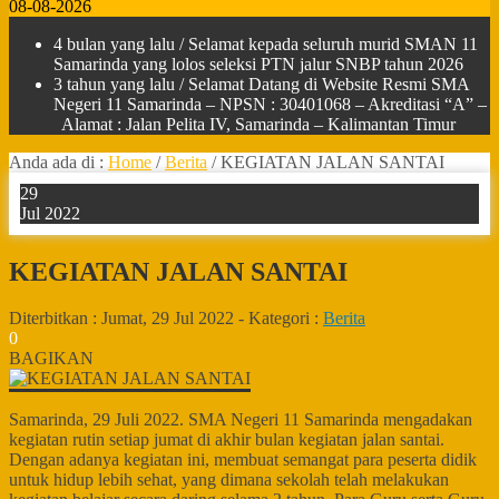
08-08-2026
4 bulan yang lalu
/ Selamat kepada seluruh murid SMAN 11
Samarinda yang lolos seleksi PTN jalur SNBP tahun 2026
3 tahun yang lalu
/ Selamat Datang di Website Resmi SMA
Negeri 11 Samarinda – NPSN : 30401068 – Akreditasi “A” –
Alamat : Jalan Pelita IV, Samarinda – Kalimantan Timur
Anda ada di :
Home
/
Berita
/
KEGIATAN JALAN SANTAI
29
Jul 2022
KEGIATAN JALAN SANTAI
Diterbitkan :
Jumat, 29 Jul 2022
-
Kategori :
Berita
0
BAGIKAN
Samarinda, 29 Juli 2022. SMA Negeri 11 Samarinda mengadakan
kegiatan rutin setiap jumat di akhir bulan kegiatan jalan santai.
Dengan adanya kegiatan ini, membuat semangat para peserta didik
untuk hidup lebih sehat, yang dimana sekolah telah melakukan