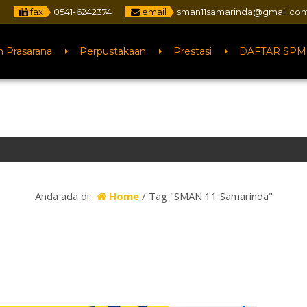
4
fax
0541-6242374
email
sman11samarinda@gmail.co
n Prasarana
Perpustakaan
Prestasi
DAFTAR SPM
Anda ada di :
Home
/
Tag "SMAN 11 Samarinda"