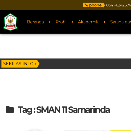
phone
0541-624237
Beranda
Profil
Akademik
Sarana da
SEKILAS INFO
Tag : SMAN 11 Samarinda