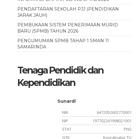
PENDAFTARAN SEKOLAH PJJ (PENDIDIKAN
JARAK JAUH)
PEMBUKAAN SISTEM PENERIMAAN MURID
BARU (SPMB) TAHUN 2026
PENGUMUMAN SPMB TAHAP 1 SMAN 11
SAMARINDA
Tenaga Pendidik dan
Kependidikan
Pd.
Sunardi
000002
NIK
6472052602770001
212012
NIP
197702261998021001
PPPK
STAT
PNS
Sejarah
GTK
Koordinator TU