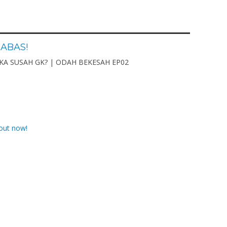
ABAS!
KA SUSAH GK? | ODAH BEKESAH EP02
.Pd.
PUTRI AGNES SUYITNO, S.
6472035012710004
NIK
3215015401
7112102000122003
NIP
200001142024
PNS
STAT
Kepala Sekolah
GTK
Guru 