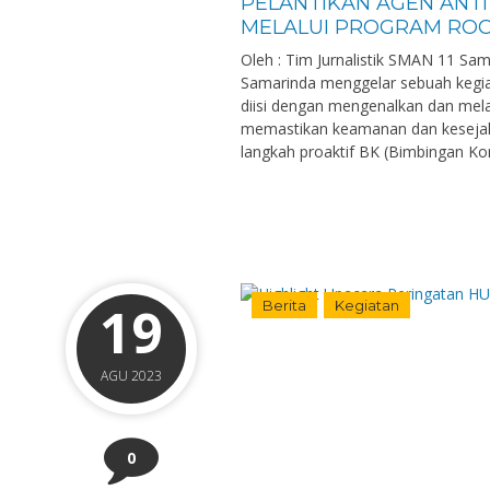
PELANTIKAN AGEN ANT
MELALUI PROGRAM RO
Oleh : Tim Jurnalistik SMAN 11 Sa
Samarinda menggelar sebuah kegiat
diisi dengan mengenalkan dan mela
memastikan keamanan dan kesejahte
langkah proaktif BK (Bimbingan Kon
19
Berita
Kegiatan
AGU 2023
0