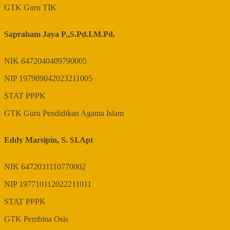
GTK
Guru TIK
Sapraham Jaya P.,S.Pd.I.M.Pd.
NIK
6472040409790005
NIP
197909042023211005
STAT
PPPK
GTK
Guru Pendidikan Agama Islam
Eddy Marsipin, S. SI.Apt
NIK
6472031110770002
NIP
197710112022211011
STAT
PPPK
GTK
Pembina Osis