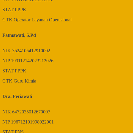
STAT
PPPK
GTK
Operator Layanan Operasional
Fatmawati, S.Pd
NIK
3524105412910002
NIP
199112142023212026
STAT
PPPK
GTK
Guru Kimia
Dra. Feriawati
NIK
6472035012670007
NIP
196712101998022001
STAT
PNS