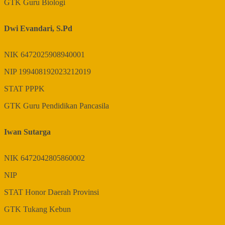
GTK
Guru Biologi
Dwi Evandari, S.Pd
NIK
6472025908940001
NIP
199408192023212019
STAT
PPPK
GTK
Guru Pendidikan Pancasila
Iwan Sutarga
NIK
6472042805860002
NIP
STAT
Honor Daerah Provinsi
GTK
Tukang Kebun