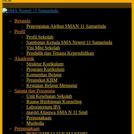
:
Beranda
Penempatan Atribut SMAN 11 Samarinda
Profil
Profil Sekolah
Sambutan Kepala SMA Negeri 11 Samarinda
Visi Misi Sekolah
Pendidik dan Tenaga Kependidikan
Akademik
Struktur Kurikulum
Program Kurikulum
Komunitas Belajar
Perangkat KBM
Kegiatan Belajar Mengajar
Sarana dan Prasarana
Unit Kesehatan Sekolah
Ruang Bimbingan Konseling
Laboratorium IPA
masjid Attaqwa SMA N 11 Smd
Perpustakaan
Musholla
Perpustakaan
PENGEMBALIAN MANDIRI