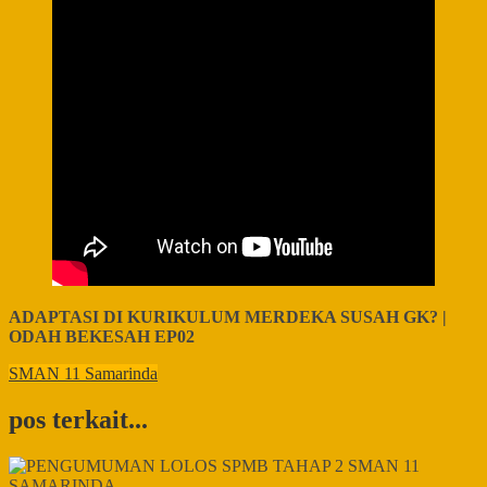
ADAPTASI DI KURIKULUM MERDEKA SUSAH GK? |
ODAH BEKESAH EP02
SMAN 11 Samarinda
pos terkait...