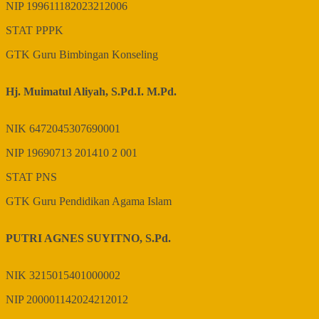
NIP
199611182023212006
STAT
PPPK
GTK
Guru Bimbingan Konseling
Hj. Muimatul Aliyah, S.Pd.I. M.Pd.
NIK
6472045307690001
NIP
19690713 201410 2 001
STAT
PNS
GTK
Guru Pendidikan Agama Islam
PUTRI AGNES SUYITNO, S.Pd.
NIK
3215015401000002
NIP
200001142024212012