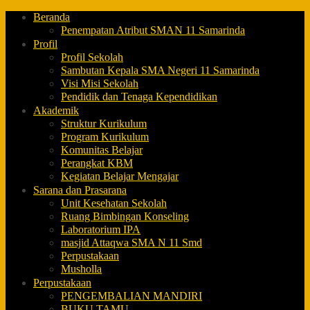
Beranda
Penempatan Atribut SMAN 11 Samarinda
Profil
Profil Sekolah
Sambutan Kepala SMA Negeri 11 Samarinda
Visi Misi Sekolah
Pendidik dan Tenaga Kependidikan
Akademik
Struktur Kurikulum
Program Kurikulum
Komunitas Belajar
Perangkat KBM
Kegiatan Belajar Mengajar
Sarana dan Prasarana
Unit Kesehatan Sekolah
Ruang Bimbingan Konseling
Laboratorium IPA
masjid Attaqwa SMA N 11 Smd
Perpustakaan
Musholla
Perpustakaan
PENGEMBALIAN MANDIRI
BUKU TAMU