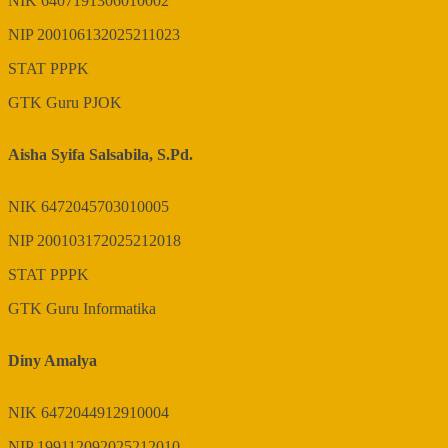
NIK
6407191306010002
NIP
200106132025211023
STAT
PPPK
GTK
Guru PJOK
Aisha Syifa Salsabila, S.Pd.
NIK
6472045703010005
NIP
200103172025212018
STAT
PPPK
GTK
Guru Informatika
Diny Amalya
NIK
6472044912910004
NIP
199112092025212010