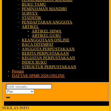
BUKU TAMU
PEMINJAMAN MANDIRI
SURVEY
STATISTIK
PENDAFTARAN ANGGOTA
ARTIKEL
ARTIKEL SISWA
ARTIKEL GURU
KEANGGOTAAN ONLINE
BACA DITEMPAT
ANGGOTA PERPUSTAKAAN
BERITA PERPUSTAKAAN
KEGIATAN PERPUSTAKAAN
INDEX BUKU
STRUKTUR PERPUSTAKAAN
Prestasi
DAFTAR SPMB 2026 ONLINE
SEKILAS INFO