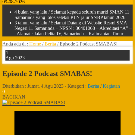
09-08-2026
4 bulan yang lalu
/ Selamat kepada seluruh murid SMAN 11
Samarinda yang lolos seleksi PTN jalur SNBP tahun 2026
3 tahun yang lalu
/ Selamat Datang di Website Resmi SMA
Negeri 11 Samarinda – NPSN : 30401068 – Akreditasi “A” –
Alamat : Jalan Pelita IV, Samarinda – Kalimantan Timur
Anda ada di :
Home
/
Berita
/
Episode 2 Podcast SMABAS!
4
Agu 2023
Episode 2 Podcast SMABAS!
Diterbitkan :
Jumat, 4 Agu 2023
-
Kategori :
Berita
/
Kegiatan
0
BAGIKAN