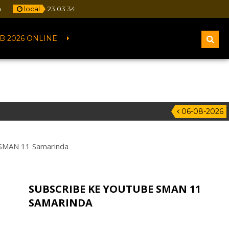
m
local
23
:
03
35
B 2026 ONLINE
06-08-2026
 SMAN 11 Samarinda
SUBSCRIBE KE YOUTUBE SMAN 11
SAMARINDA