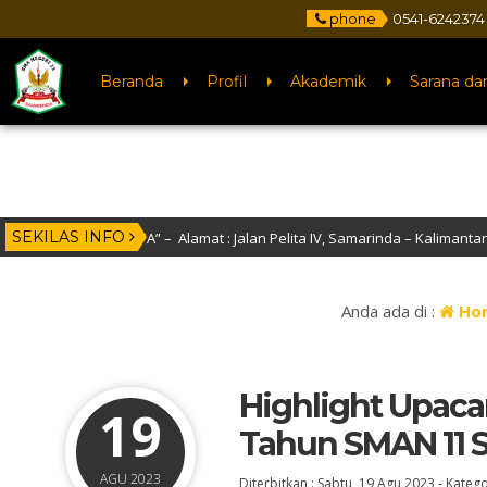
phone
0541-6242374
Beranda
Profil
Akademik
Sarana da
SEKILAS INFO
asi “A” – Alamat : Jalan Pelita IV, Samarinda – Kalimantan Timur
Anda ada di :
Ho
Highlight Upaca
19
Tahun SMAN 11 
AGU 2023
Diterbitkan :
Sabtu, 19 Agu 2023
-
Katego