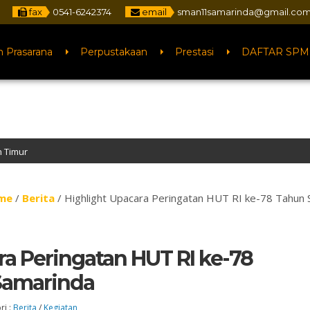
fax
0541-6242374
email
sman11samarinda@gmail.co
n Prasarana
Perpustakaan
Prestasi
DAFTAR SPM
me
/
Berita
/
Highlight Upacara Peringatan HUT RI ke-78 Tahun
ra Peringatan HUT RI ke-78
Samarinda
ri :
Berita
/
Kegiatan