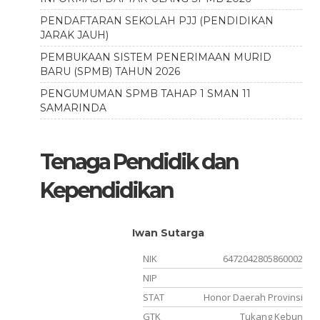
PENDAFTARAN SEKOLAH PJJ (PENDIDIKAN
JARAK JAUH)
PEMBUKAAN SISTEM PENERIMAAN MURID
BARU (SPMB) TAHUN 2026
PENGUMUMAN SPMB TAHAP 1 SMAN 11
SAMARINDA
Tenaga Pendidik dan
Kependidikan
Iwan Sutarga
930009
NIK
6472042805860002
212136
NIP
PPPK
STAT
Honor Daerah Provinsi
asional
GTK
Tukang Kebun