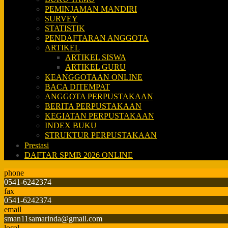
PEMINJAMAN MANDIRI
SURVEY
STATISTIK
PENDAFTARAN ANGGOTA
ARTIKEL
ARTIKEL SISWA
ARTIKEL GURU
KEANGGOTAAN ONLINE
BACA DITEMPAT
ANGGOTA PERPUSTAKAAN
BERITA PERPUSTAKAAN
KEGIATAN PERPUSTAKAAN
INDEX BUKU
STRUKTUR PERPUSTAKAAN
Prestasi
DAFTAR SPMB 2026 ONLINE
phone
0541-6242374
fax
0541-6242374
email
sman11samarinda@gmail.com
local