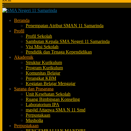
:
Beranda
Penempatan Atribut SMAN 11 Samarinda
Profil
Profil Sekolah
Sambutan Kepala SMA Negeri 11 Samarinda
Visi Misi Sekolah
Pendidik dan Tenaga Kependidikan
Akademik
Struktur Kurikulum
Program Kurikulum
Komunitas Belajar
Perangkat KBM
Kegiatan Belajar Mengajar
Sarana dan Prasarana
Unit Kesehatan Sekolah
Ruang Bimbingan Konseling
Laboratorium IPA
masjid Attaqwa SMA N 11 Smd
Perpustakaan
Musholla
Perpustakaan
PENGEMBALIAN MANDIRI