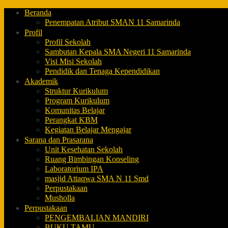
Beranda
Penempatan Atribut SMAN 11 Samarinda
Profil
Profil Sekolah
Sambutan Kepala SMA Negeri 11 Samarinda
Visi Misi Sekolah
Pendidik dan Tenaga Kependidikan
Akademik
Struktur Kurikulum
Program Kurikulum
Komunitas Belajar
Perangkat KBM
Kegiatan Belajar Mengajar
Sarana dan Prasarana
Unit Kesehatan Sekolah
Ruang Bimbingan Konseling
Laboratorium IPA
masjid Attaqwa SMA N 11 Smd
Perpustakaan
Musholla
Perpustakaan
PENGEMBALIAN MANDIRI
BUKU TAMU