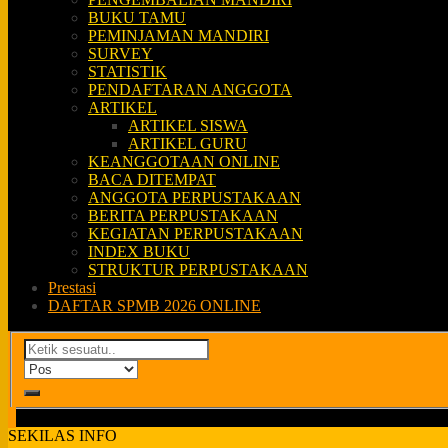
BUKU TAMU
PEMINJAMAN MANDIRI
SURVEY
STATISTIK
PENDAFTARAN ANGGOTA
ARTIKEL
ARTIKEL SISWA
ARTIKEL GURU
KEANGGOTAAN ONLINE
BACA DITEMPAT
ANGGOTA PERPUSTAKAAN
BERITA PERPUSTAKAAN
KEGIATAN PERPUSTAKAAN
INDEX BUKU
STRUKTUR PERPUSTAKAAN
Prestasi
DAFTAR SPMB 2026 ONLINE
SEKILAS INFO