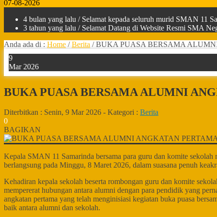
07-08-2026
4 bulan yang lalu
/ Selamat kepada seluruh murid SMAN 11 Sam
3 tahun yang lalu
/ Selamat Datang di Website Resmi SMA Nege
Anda ada di :
Home
/
Berita
/
BUKA PUASA BERSAMA ALUMNI
9
Mar 2026
BUKA PUASA BERSAMA ALUMNI ANG
Diterbitkan :
Senin, 9 Mar 2026
-
Kategori :
Berita
0
BAGIKAN
Kepala SMAN 11 Samarinda bersama para guru dan komite sekolah me
berlangsung pada Minggu, 8 Maret 2026, dalam suasana penuh keakr
Kehadiran kepala sekolah beserta rombongan guru dan komite sekola
mempererat hubungan antara alumni dengan para pendidik yang per
angkatan pertama yang telah menginisiasi kegiatan buka puasa bersa
baik antara alumni dan sekolah.