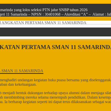
arinda yang lolos seleksi PTN jalur SNBP tahun 2026
ri 11 Samarinda – NPSN : 30401068 – Akreditasi “A” – Alamat : Jala
 ANGKATAN PERTAMA SMAN 11 SAMARINDA
KATAN PERTAMA SMAN 11 SAMARIND
nghadiri undangan kegiatan buka puasa bersama yang diselenggarakan
aban dan kekeluargaan.
h menjadi bentuk dukungan terhadap upaya alumni dalam menjaga sila
nah membimbing mereka selama menempuh pendidikan. Dalam kesempata
ma. Ia berharap kegiatan seperti ini dapat terus dilaksanakan sebag