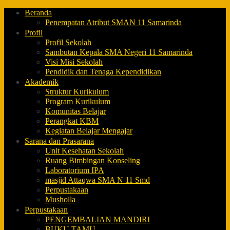
Beranda
Penempatan Atribut SMAN 11 Samarinda
Profil
Profil Sekolah
Sambutan Kepala SMA Negeri 11 Samarinda
Visi Misi Sekolah
Pendidik dan Tenaga Kependidikan
Akademik
Struktur Kurikulum
Program Kurikulum
Komunitas Belajar
Perangkat KBM
Kegiatan Belajar Mengajar
Sarana dan Prasarana
Unit Kesehatan Sekolah
Ruang Bimbingan Konseling
Laboratorium IPA
masjid Attaqwa SMA N 11 Smd
Perpustakaan
Musholla
Perpustakaan
PENGEMBALIAN MANDIRI
BUKU TAMU