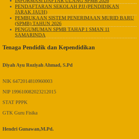
INFORMASI DAFTAR ULANG SPMB 2026
PENDAFTARAN SEKOLAH PJJ (PENDIDIKAN
JARAK JAUH)
PEMBUKAAN SISTEM PENERIMAAN MURID BARU
(SPMB) TAHUN 2026
PENGUMUMAN SPMB TAHAP 1 SMAN 11
SAMARINDA
Tenaga Pendidik dan Kependidikan
Diyah Ayu Roziyah Ahmad, S.Pd
NIK
6472014810960003
NIP
199610082023212015
STAT
PPPK
GTK
Guru Fisika
Hendri Gunawan,M.Pd.