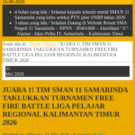
10-08-2026
4 bulan yang lalu
/ Selamat kepada seluruh murid SMAN 11
Samarinda yang lolos seleksi PTN jalur SNBP tahun 2026
3 tahun yang lalu
/ Selamat Datang di Website Resmi SMA
Negeri 11 Samarinda – NPSN : 30401068 – Akreditasi “A” –
Alamat : Jalan Pelita IV, Samarinda – Kalimantan Timur
Anda ada di :
Home
/
Berita
/
JUARA 1! TIM SMAN 11
SAMARINDA TAKLUKKAN TURNAMEN FREE FIRE
BATTLE LIGA PELAJAR REGIONAL KALIMANTAN
TIMUR 2026
31
Mei 2026
JUARA 1! TIM SMAN 11 SAMARINDA
TAKLUKKAN TURNAMEN FREE
FIRE BATTLE LIGA PELAJAR
REGIONAL KALIMANTAN TIMUR
2026
Diterbitkan :
Minggu, 31 Mei 2026
-
Kategori :
Berita