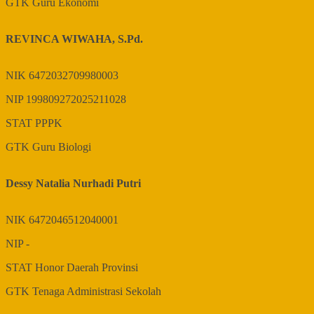
GTK
Guru Ekonomi
REVINCA WIWAHA, S.Pd.
NIK
6472032709980003
NIP
199809272025211028
STAT
PPPK
GTK
Guru Biologi
Dessy Natalia Nurhadi Putri
NIK
6472046512040001
NIP
-
STAT
Honor Daerah Provinsi
GTK
Tenaga Administrasi Sekolah