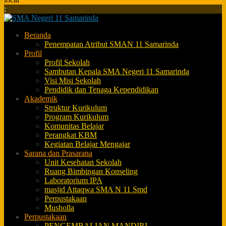
:
Beranda
Penempatan Atribut SMAN 11 Samarinda
Profil
Profil Sekolah
Sambutan Kepala SMA Negeri 11 Samarinda
Visi Misi Sekolah
Pendidik dan Tenaga Kependidikan
Akademik
Struktur Kurikulum
Program Kurikulum
Komunitas Belajar
Perangkat KBM
Kegiatan Belajar Mengajar
Sarana dan Prasarana
Unit Kesehatan Sekolah
Ruang Bimbingan Konseling
Laboratorium IPA
masjid Attaqwa SMA N 11 Smd
Perpustakaan
Musholla
Perpustakaan
PENGEMBALIAN MANDIRI