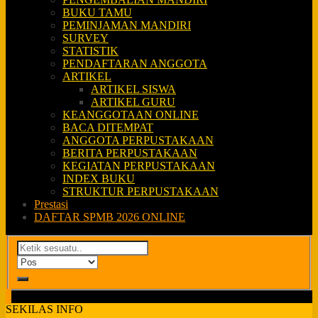
BUKU TAMU
PEMINJAMAN MANDIRI
SURVEY
STATISTIK
PENDAFTARAN ANGGOTA
ARTIKEL
ARTIKEL SISWA
ARTIKEL GURU
KEANGGOTAAN ONLINE
BACA DITEMPAT
ANGGOTA PERPUSTAKAAN
BERITA PERPUSTAKAAN
KEGIATAN PERPUSTAKAAN
INDEX BUKU
STRUKTUR PERPUSTAKAAN
Prestasi
DAFTAR SPMB 2026 ONLINE
SEKILAS INFO