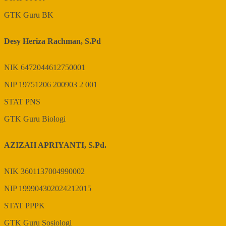
GTK
Guru BK
Desy Heriza Rachman, S.Pd
NIK
6472044612750001
NIP
19751206 200903 2 001
STAT
PNS
GTK
Guru Biologi
AZIZAH APRIYANTI, S.Pd.
NIK
3601137004990002
NIP
199904302024212015
STAT
PPPK
GTK
Guru Sosiologi