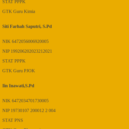
STAT
PPPK
GTK
Guru Kimia
Siti Farhah Saputri, S.Pd
NIK
6472056006920005
NIP
199206202023212021
STAT
PPPK
GTK
Guru PJOK
Iin Inawati,S.Pd
NIK
6472034701730005
NIP
19730107 200012 2 004
STAT
PNS