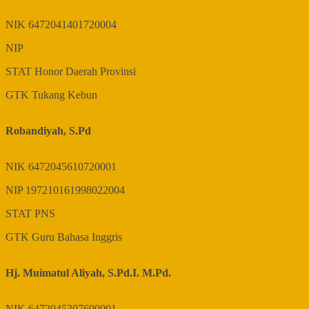
NIK
6472041401720004
NIP
STAT
Honor Daerah Provinsi
GTK
Tukang Kebun
Robandiyah, S.Pd
NIK
6472045610720001
NIP
197210161998022004
STAT
PNS
GTK
Guru Bahasa Inggris
Hj. Muimatul Aliyah, S.Pd.I. M.Pd.
NIK
6472045307690001