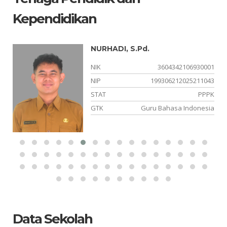
Kependidikan
NURHADI, S.Pd.
01
NIK
3604342106930001
02
NIP
199306212025211043
NS
STAT
PPPK
AS
GTK
Guru Bahasa Indonesia
Data Sekolah