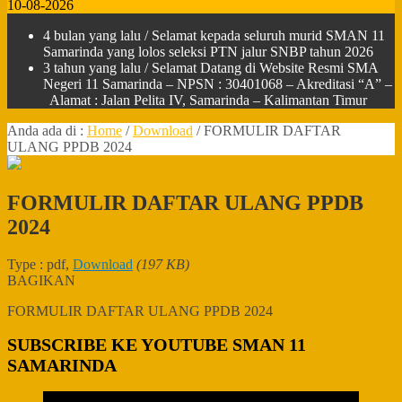
10-08-2026
4 bulan yang lalu
/ Selamat kepada seluruh murid SMAN 11
Samarinda yang lolos seleksi PTN jalur SNBP tahun 2026
3 tahun yang lalu
/ Selamat Datang di Website Resmi SMA
Negeri 11 Samarinda – NPSN : 30401068 – Akreditasi “A” –
Alamat : Jalan Pelita IV, Samarinda – Kalimantan Timur
Anda ada di :
Home
/
Download
/
FORMULIR DAFTAR
ULANG PPDB 2024
FORMULIR DAFTAR ULANG PPDB
2024
Type : pdf,
Download
(197 KB)
BAGIKAN
FORMULIR DAFTAR ULANG PPDB 2024
SUBSCRIBE KE YOUTUBE SMAN 11
SAMARINDA