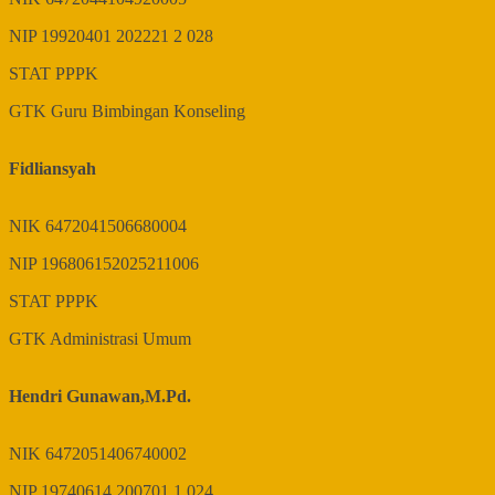
NIP
19920401 202221 2 028
STAT
PPPK
GTK
Guru Bimbingan Konseling
Fidliansyah
NIK
6472041506680004
NIP
196806152025211006
STAT
PPPK
GTK
Administrasi Umum
Hendri Gunawan,M.Pd.
NIK
6472051406740002
NIP
19740614 200701 1 024