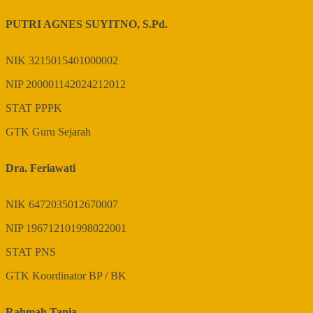
PUTRI AGNES SUYITNO, S.Pd.
NIK
3215015401000002
NIP
200001142024212012
STAT
PPPK
GTK
Guru Sejarah
Dra. Feriawati
NIK
6472035012670007
NIP
196712101998022001
STAT
PNS
GTK
Koordinator BP / BK
Rahmah Tania