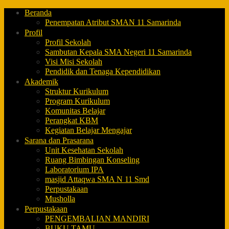
Beranda
Penempatan Atribut SMAN 11 Samarinda
Profil
Profil Sekolah
Sambutan Kepala SMA Negeri 11 Samarinda
Visi Misi Sekolah
Pendidik dan Tenaga Kependidikan
Akademik
Struktur Kurikulum
Program Kurikulum
Komunitas Belajar
Perangkat KBM
Kegiatan Belajar Mengajar
Sarana dan Prasarana
Unit Kesehatan Sekolah
Ruang Bimbingan Konseling
Laboratorium IPA
masjid Attaqwa SMA N 11 Smd
Perpustakaan
Musholla
Perpustakaan
PENGEMBALIAN MANDIRI
BUKU TAMU