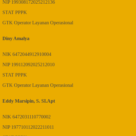
NIP
199308172025212136
STAT
PPPK
GTK
Operator Layanan Operasional
Diny Amalya
NIK
6472044912910004
NIP
199112092025212010
STAT
PPPK
GTK
Operator Layanan Operasional
Eddy Marsipin, S. SI.Apt
NIK
6472031110770002
NIP
197710112022211011