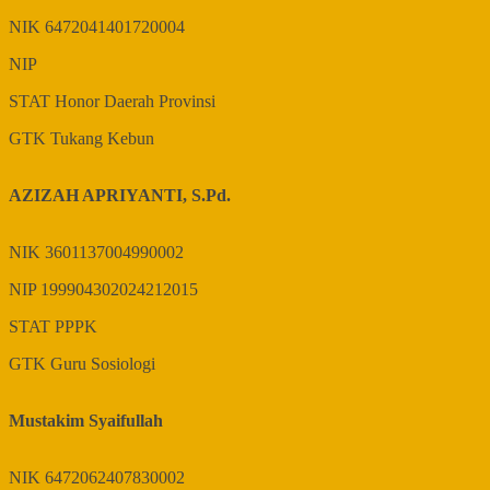
NIK
6472041401720004
NIP
STAT
Honor Daerah Provinsi
GTK
Tukang Kebun
AZIZAH APRIYANTI, S.Pd.
NIK
3601137004990002
NIP
199904302024212015
STAT
PPPK
GTK
Guru Sosiologi
Mustakim Syaifullah
NIK
6472062407830002