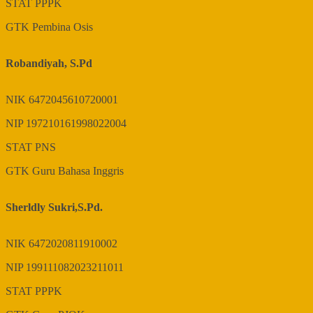
STAT
PPPK
GTK
Pembina Osis
Robandiyah, S.Pd
NIK
6472045610720001
NIP
197210161998022004
STAT
PNS
GTK
Guru Bahasa Inggris
Sherldly Sukri,S.Pd.
NIK
6472020811910002
NIP
199111082023211011
STAT
PPPK