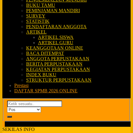
BUKU TAMU
PEMINJAMAN MANDIRI
SURVEY
STATISTIK
PENDAFTARAN ANGGOTA
ARTIKEL
ARTIKEL SISWA
ARTIKEL GURU
KEANGGOTAAN ONLINE
BACA DITEMPAT
ANGGOTA PERPUSTAKAAN
BERITA PERPUSTAKAAN
KEGIATAN PERPUSTAKAAN
INDEX BUKU
STRUKTUR PERPUSTAKAAN
Prestasi
DAFTAR SPMB 2026 ONLINE
SEKILAS INFO