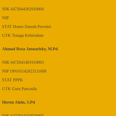
NIK
6472044302910004
NIP
STAT
Honor Daerah Provinsi
GTK
Tenaga Kebersihan
Ahmad Reza Januarizky, M.Pd
NIK
6472041401910003
NIP
199101142023211008
STAT
PPPK
GTK
Guru Pancasila
Hurun Ainin, S.Pd
NIK
6472044104920005