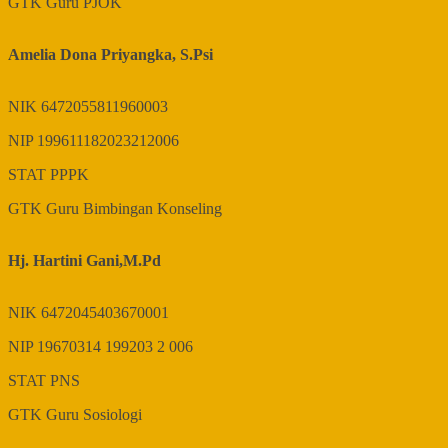
GTK
Guru PJOK
Amelia Dona Priyangka, S.Psi
NIK
6472055811960003
NIP
199611182023212006
STAT
PPPK
GTK
Guru Bimbingan Konseling
Hj. Hartini Gani,M.Pd
NIK
6472045403670001
NIP
19670314 199203 2 006
STAT
PNS
GTK
Guru Sosiologi