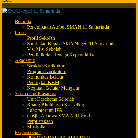
:
Beranda
Penempatan Atribut SMAN 11 Samarinda
Profil
Profil Sekolah
Sambutan Kepala SMA Negeri 11 Samarinda
Visi Misi Sekolah
Pendidik dan Tenaga Kependidikan
Akademik
Struktur Kurikulum
Program Kurikulum
Komunitas Belajar
Perangkat KBM
Kegiatan Belajar Mengajar
Sarana dan Prasarana
Unit Kesehatan Sekolah
Ruang Bimbingan Konseling
Laboratorium IPA
masjid Attaqwa SMA N 11 Smd
Perpustakaan
Musholla
Perpustakaan
PENGEMBALIAN MANDIRI