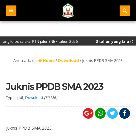
olos seleksi PTN jalur SNBP tahun 2026
3 tahun yang lalu
/ Selamat
Anda ada di :
Home
/
Download
/
Juknis PPDB SMA 2023
Juknis PPDB SMA 2023
Type : pdf,
Download
(30 MB)
Juknis PPDB SMA 2023