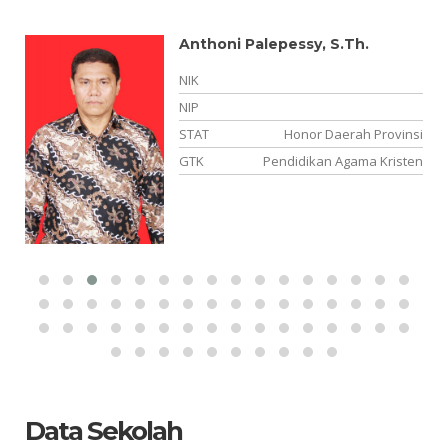
Anthoni Palepessy, S.Th.
02
NIK
00
NIP
PK
STAT
Honor Daerah Provinsi
al
GTK
Pendidikan Agama Kristen
Data Sekolah