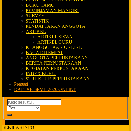
BUKU TAMU
PEMINJAMAN MANDIRI
SURVEY
STATISTIK
PENDAFTARAN ANGGOTA
ARTIKEL
ARTIKEL SISWA
ARTIKEL GURU
KEANGGOTAAN ONLINE
BACA DITEMPAT
ANGGOTA PERPUSTAKAAN
BERITA PERPUSTAKAAN
KEGIATAN PERPUSTAKAAN
INDEX BUKU
STRUKTUR PERPUSTAKAAN
Prestasi
DAFTAR SPMB 2026 ONLINE
SEKILAS INFO