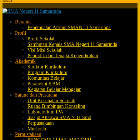
:
Beranda
Penempatan Atribut SMAN 11 Samarinda
Profil
Profil Sekolah
Sambutan Kepala SMA Negeri 11 Samarinda
Visi Misi Sekolah
Pendidik dan Tenaga Kependidikan
Akademik
Struktur Kurikulum
Program Kurikulum
Komunitas Belajar
Perangkat KBM
Kegiatan Belajar Mengajar
Sarana dan Prasarana
Unit Kesehatan Sekolah
Ruang Bimbingan Konseling
Laboratorium IPA
masjid Attaqwa SMA N 11 Smd
Perpustakaan
Musholla
Perpustakaan
PENGEMBALIAN MANDIRI