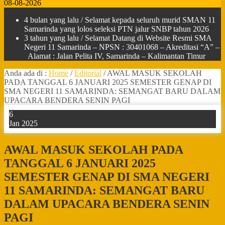
08-08-2026
4 bulan yang lalu
/ Selamat kepada seluruh murid SMAN 11
Samarinda yang lolos seleksi PTN jalur SNBP tahun 2026
3 tahun yang lalu
/ Selamat Datang di Website Resmi SMA
Negeri 11 Samarinda – NPSN : 30401068 – Akreditasi “A” –
Alamat : Jalan Pelita IV, Samarinda – Kalimantan Timur
Anda ada di :
Home
/
Editorial
/
AWAL MASUK SEKOLAH
PADA TANGGAL 6 JANUARI 2025 SEMESTER GENAP DI
SMA NEGERI 11 SAMARINDA: SEMANGAT BARU DALAM
UPACARA BENDERA SENIN PAGI
6
Jan 2025
AWAL MASUK SEKOLAH PADA
TANGGAL 6 JANUARI 2025
SEMESTER GENAP DI SMA NEGERI
11 SAMARINDA: SEMANGAT BARU
DALAM UPACARA BENDERA SENIN
PAGI