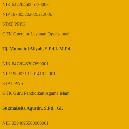
NIK
6472046005730008
NIP
197305202025212006
STAT
PPPK
GTK
Operator Layanan Operasional
Hj. Muimatul Aliyah, S.Pd.I. M.Pd.
NIK
6472045307690001
NIP
19690713 201410 2 001
STAT
PNS
GTK
Guru Pendidikan Agama Islam
Sukmaissita Agustin, S.Pd., Gr.
NIK
3304095508000001