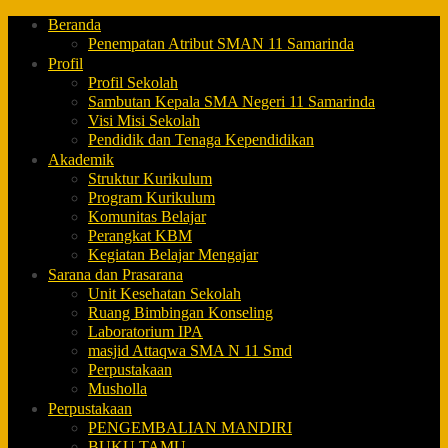
Beranda
Penempatan Atribut SMAN 11 Samarinda
Profil
Profil Sekolah
Sambutan Kepala SMA Negeri 11 Samarinda
Visi Misi Sekolah
Pendidik dan Tenaga Kependidikan
Akademik
Struktur Kurikulum
Program Kurikulum
Komunitas Belajar
Perangkat KBM
Kegiatan Belajar Mengajar
Sarana dan Prasarana
Unit Kesehatan Sekolah
Ruang Bimbingan Konseling
Laboratorium IPA
masjid Attaqwa SMA N 11 Smd
Perpustakaan
Musholla
Perpustakaan
PENGEMBALIAN MANDIRI
BUKU TAMU