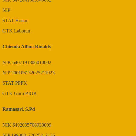
NIP
STAT
Honor
GTK
Laboran
Chienda Alfino Rinaldy
NIK
6407191306010002
NIP
200106132025211023
STAT
PPPK
GTK
Guru PJOK
Ratnasari, S.Pd
NIK
6402035708930009
NIP
199308172025212136