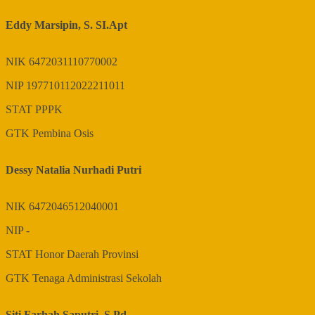
Eddy Marsipin, S. SI.Apt
NIK
6472031110770002
NIP
197710112022211011
STAT
PPPK
GTK
Pembina Osis
Dessy Natalia Nurhadi Putri
NIK
6472046512040001
NIP
-
STAT
Honor Daerah Provinsi
GTK
Tenaga Administrasi Sekolah
Siti Farhah Saputri, S.Pd