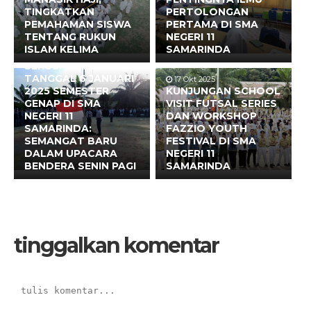
TINGKATKAN
PERTOLONGAN
PEMAHAMAN SISWA
PERTAMA DI SMA
TENTANG RUKUN
NEGERI 11
6 Jan 2025
ISLAM KELIMA
SAMARINDA
AWAL MASUK
SEKOLAH PADA
TANGGAL 6 JANUARI
17 Okt 2025
2025 SEMESTER
KUNJUNGAN SCHOOL
GENAP DI SMA
VISIT FUTSAL SERIES
NEGERI 11
DAN WORKSHOP
SAMARINDA:
FAZZIO YOUTH
SEMANGAT BARU
FESTIVAL DI SMA
DALAM UPACARA
NEGERI 11
BENDERA SENIN PAGI
SAMARINDA
tinggalkan komentar