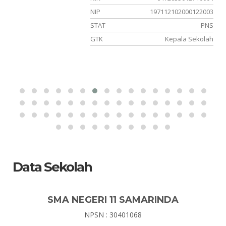
25
NIP
197112102000122003
PK
STAT
PNS
an
GTK
Kepala Sekolah
Data Sekolah
SMA NEGERI 11 SAMARINDA
NPSN : 30401068