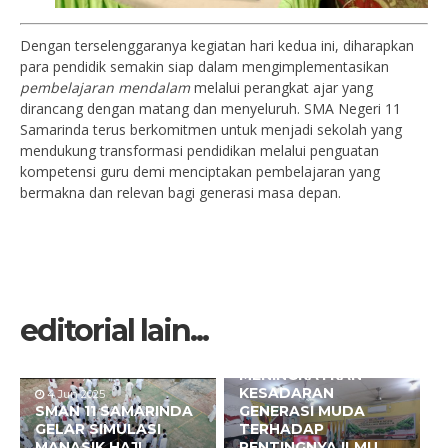
Dengan terselenggaranya kegiatan hari kedua ini, diharapkan
para pendidik semakin siap dalam mengimplementasikan
pembelajaran mendalam
melalui perangkat ajar yang
dirancang dengan matang dan menyeluruh. SMA Negeri 11
Samarinda terus berkomitmen untuk menjadi sekolah yang
mendukung transformasi pendidikan melalui penguatan
kompetensi guru demi menciptakan pembelajaran yang
bermakna dan relevan bagi generasi masa depan.
editorial lain...
25 Sep 2024
PELATIHAN KADER
KESEHATAN REMAJA :
MENINGKATKAN
KESADARAN
4 Jun 2025
SMAN 11 SAMARINDA
GENERASI MUDA
GELAR SIMULASI
TERHADAP
MANASIK HAJI,
PENTINGNYA ILMU