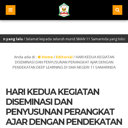
Selamat kepada seluruh murid SMAN 11 Samarinda yang lolos seleksi PTN jalur
Selamat Datang di Website Resmi SMA Negeri 11 Samarinda – NPSN : 30401068 – Ak
Anda ada di :
Home
/
Editorial
/
HARI KEDUA KEGIATAN
DISEMINASI DAN PENYUSUNAN PERANGKAT AJAR DENGAN
PENDEKATAN DEEP LEARNING DI SMA NEGERI 11 SAMARINDA
HARI KEDUA KEGIATAN
DISEMINASI DAN
PENYUSUNAN PERANGKAT
AJAR DENGAN PENDEKATAN