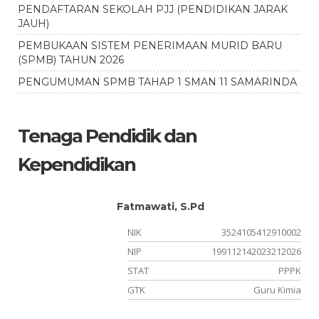
PENDAFTARAN SEKOLAH PJJ (PENDIDIKAN JARAK
JAUH)
PEMBUKAAN SISTEM PENERIMAAN MURID BARU
(SPMB) TAHUN 2026
PENGUMUMAN SPMB TAHAP 1 SMAN 11 SAMARINDA
Tenaga Pendidik dan
Kependidikan
Fatmawati, S.Pd
09
NIK
3524105412910002
36
NIP
199112142023212026
PK
STAT
PPPK
al
GTK
Guru Kimia