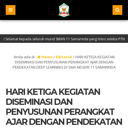
a seluruh murid SMAN 11 Samarinda yang lolos seleksi PTN jalur SNBP tahun 2
g di Website Resmi SMA Negeri 11 Samarinda – NPSN : 30401068 – Akreditasi “A” 
Anda ada di :
Home
/
Editorial
/
HARI KETIGA KEGIATAN
DISEMINASI DAN PENYUSUNAN PERANGKAT AJAR DENGAN
PENDEKATAN DEEP LEARNING DI SMA NEGERI 11 SAMARINDA
HARI KETIGA KEGIATAN
DISEMINASI DAN
PENYUSUNAN PERANGKAT
AJAR DENGAN PENDEKATAN