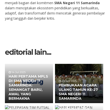
menjadi bagian dari komitmen
SMA Negeri 11 Samarinda
dalam menciptakan ekosistem pendidikan yang berkualitas,
adaptif, dan transformatif demi mencetak generasi pembelajar
yang tangguh dan berpikir kritis.
editorial lain...
14 Jul 2025
HARI PERTAMA MPLS
DI SMA NEGERI 11
23 Jan 2025
SAMARINDA:
PEMBUKAAN ACARA
SEMANGAT BARU,
ULANG TAHUN KE-27
31 Jul 2025
AWAL YANG
SMA NEGERI 11
HARI KEEMPAT DAN
BERMAKNA
SAMARINDA
PENUTUPAN
KEGIATAN
DISEMINASI DAN
17 Okt 2025