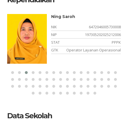
Ning Saroh
01
NIK
6472046005730008
17
NIP
197305202025212006
PK
STAT
PPPK
ka
GTK
Operator Layanan Operasional
Data Sekolah