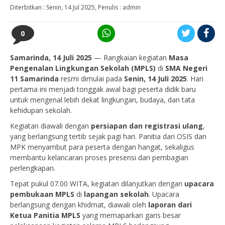
Diterbitkan :
Senin, 14 Jul 2025
, Penulis :
admin
0
Samarinda, 14 Juli 2025
— Rangkaian kegiatan
Masa
Pengenalan Lingkungan Sekolah (MPLS)
di
SMA Negeri
11 Samarinda
resmi dimulai pada
Senin, 14 Juli 2025
. Hari
pertama ini menjadi tonggak awal bagi peserta didik baru
untuk mengenal lebih dekat lingkungan, budaya, dan tata
kehidupan sekolah.
Kegiatan diawali dengan
persiapan dan registrasi ulang
,
yang berlangsung tertib sejak pagi hari. Panitia dari OSIS dan
MPK menyambut para peserta dengan hangat, sekaligus
membantu kelancaran proses presensi dan pembagian
perlengkapan.
Tepat pukul 07.00 WITA, kegiatan dilanjutkan dengan
upacara
pembukaan MPLS
di
lapangan sekolah
. Upacara
berlangsung dengan khidmat, diawali oleh
laporan dari
Ketua Panitia MPLS
yang memaparkan garis besar