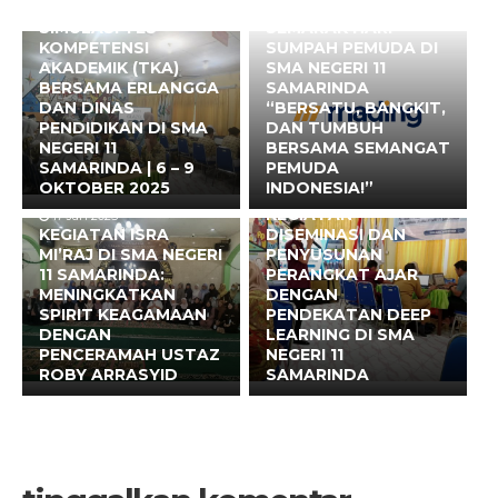
6 Okt 2025
28 Okt 2025
SIMULASI TES
SEMARAK HARI
KOMPETENSI
SUMPAH PEMUDA DI
AKADEMIK (TKA)
SMA NEGERI 11
BERSAMA ERLANGGA
SAMARINDA
DAN DINAS
“BERSATU, BANGKIT,
PENDIDIKAN DI SMA
DAN TUMBUH
NEGERI 11
BERSAMA SEMANGAT
SAMARINDA | 6 – 9
PEMUDA
29 Jul 2025
OKTOBER 2025
INDONESIA!”
HARI KEDUA
KEGIATAN
17 Jan 2025
KEGIATAN ISRA
DISEMINASI DAN
MI’RAJ DI SMA NEGERI
PENYUSUNAN
11 SAMARINDA:
PERANGKAT AJAR
MENINGKATKAN
DENGAN
SPIRIT KEAGAMAAN
PENDEKATAN DEEP
DENGAN
LEARNING DI SMA
PENCERAMAH USTAZ
NEGERI 11
ROBY ARRASYID
SAMARINDA