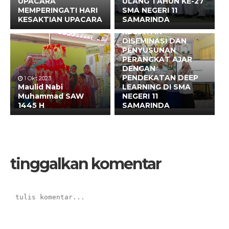
UPACARA
ULANG TAHUN KE-27
MEMPERINGATI HARI
SMA NEGERI 11
30 Jul 2025
KESAKTIAN UPACARA
SAMARINDA
HARI KETIGA
KEGIATAN
DISEMINASI DAN
PENYUSUNAN
PERANGKAT AJAR
DENGAN
PENDEKATAN DEEP
1 Okt 2023
Maulid Nabi
LEARNING DI SMA
Muhammad SAW
NEGERI 11
1445 H
SAMARINDA
tinggalkan komentar