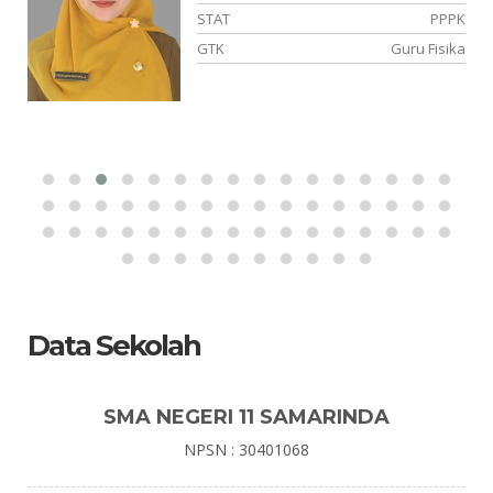
97
STAT
PPPK
mu
GTK
Guru Fisika
Data Sekolah
SMA NEGERI 11 SAMARINDA
NPSN : 30401068