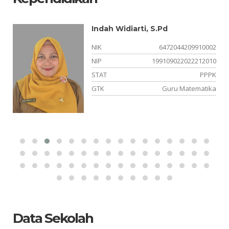
Indah Widiarti, S.Pd
01
NIK
6472044209910002
17
NIP
199109022022212010
PK
STAT
PPPK
ka
GTK
Guru Matematika
Data Sekolah