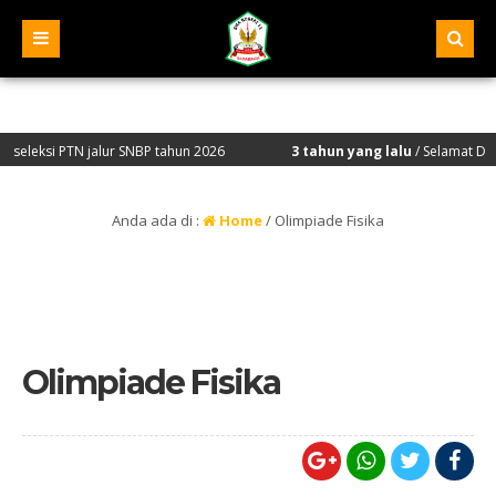
ksi PTN jalur SNBP tahun 2026
3 tahun yang lalu
/ Selamat Datang di
Anda ada di :
Home
/
Olimpiade Fisika
Olimpiade Fisika