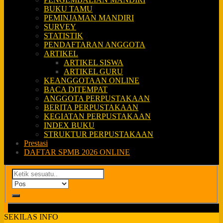
BUKU TAMU
PEMINJAMAN MANDIRI
SURVEY
STATISTIK
PENDAFTARAN ANGGOTA
ARTIKEL
ARTIKEL SISWA
ARTIKEL GURU
KEANGGOTAAN ONLINE
BACA DITEMPAT
ANGGOTA PERPUSTAKAAN
BERITA PERPUSTAKAAN
KEGIATAN PERPUSTAKAAN
INDEX BUKU
STRUKTUR PERPUSTAKAAN
Prestasi
DAFTAR SPMB 2026 ONLINE
SEKILAS INFO