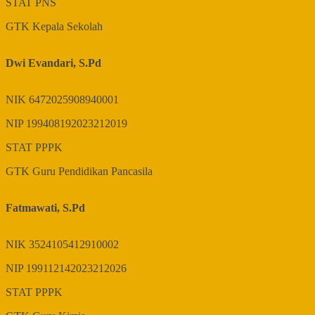
STAT
PNS
GTK
Kepala Sekolah
Dwi Evandari, S.Pd
NIK
6472025908940001
NIP
199408192023212019
STAT
PPPK
GTK
Guru Pendidikan Pancasila
Fatmawati, S.Pd
NIK
3524105412910002
NIP
199112142023212026
STAT
PPPK