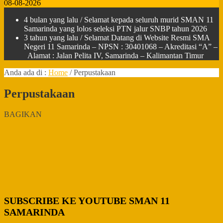
08-08-2026
4 bulan yang lalu
/ Selamat kepada seluruh murid SMAN 11
Samarinda yang lolos seleksi PTN jalur SNBP tahun 2026
3 tahun yang lalu
/ Selamat Datang di Website Resmi SMA
Negeri 11 Samarinda – NPSN : 30401068 – Akreditasi “A” –
Alamat : Jalan Pelita IV, Samarinda – Kalimantan Timur
Anda ada di :
Home
/
Perpustakaan
Perpustakaan
BAGIKAN
SUBSCRIBE KE YOUTUBE SMAN 11
SAMARINDA