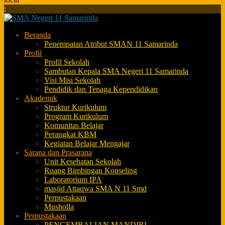
:
Beranda
Penempatan Atribut SMAN 11 Samarinda
Profil
Profil Sekolah
Sambutan Kepala SMA Negeri 11 Samarinda
Visi Misi Sekolah
Pendidik dan Tenaga Kependidikan
Akademik
Struktur Kurikulum
Program Kurikulum
Komunitas Belajar
Perangkat KBM
Kegiatan Belajar Mengajar
Sarana dan Prasarana
Unit Kesehatan Sekolah
Ruang Bimbingan Konseling
Laboratorium IPA
masjid Attaqwa SMA N 11 Smd
Perpustakaan
Musholla
Perpustakaan
PENGEMBALIAN MANDIRI