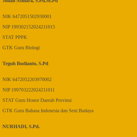
Johan Asmara, S.Pd.M.Pd
NIK
6472051502930001
NIP
199302152024211015
STAT
PPPK
GTK
Guru Biologi
Teguh Budianto, S.Pd
NIK
6472052203970002
NIP
199703222024211011
STAT
Guru Honor Daerah Provinsi
GTK
Guru Bahasa Indonesia dan Seni Budaya
NURHADI, S.Pd.