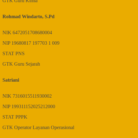
GTK
Guru Kimia
Rohmad Windarto, S.Pd
NIK
6472051708680004
NIP
19680817 197703 1 009
STAT
PNS
GTK
Guru Sejarah
Satriani
NIK
7316015511930002
NIP
199311152025212000
STAT
PPPK
GTK
Operator Layanan Operasional