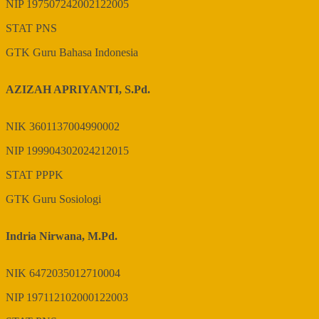
NIP
197507242002122005
STAT
PNS
GTK
Guru Bahasa Indonesia
AZIZAH APRIYANTI, S.Pd.
NIK
3601137004990002
NIP
199904302024212015
STAT
PPPK
GTK
Guru Sosiologi
Indria Nirwana, M.Pd.
NIK
6472035012710004
NIP
197112102000122003