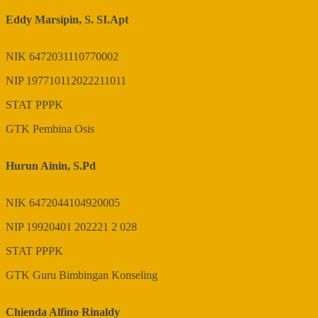
Eddy Marsipin, S. SI.Apt
NIK
6472031110770002
NIP
197710112022211011
STAT
PPPK
GTK
Pembina Osis
Hurun Ainin, S.Pd
NIK
6472044104920005
NIP
19920401 202221 2 028
STAT
PPPK
GTK
Guru Bimbingan Konseling
Chienda Alfino Rinaldy