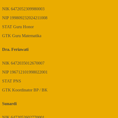
NIK
6472052309980003
NIP
199809232024211008
STAT
Guru Honor
GTK
Guru Matematika
Dra. Feriawati
NIK
6472035012670007
NIP
196712101998022001
STAT
PNS
GTK
Koordinator BP / BK
Sunardi
NIK
6472052602770001