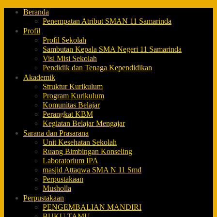
Beranda
Penempatan Atribut SMAN 11 Samarinda
Profil
Profil Sekolah
Sambutan Kepala SMA Negeri 11 Samarinda
Visi Misi Sekolah
Pendidik dan Tenaga Kependidikan
Akademik
Struktur Kurikulum
Program Kurikulum
Komunitas Belajar
Perangkat KBM
Kegiatan Belajar Mengajar
Sarana dan Prasarana
Unit Kesehatan Sekolah
Ruang Bimbingan Konseling
Laboratorium IPA
masjid Attaqwa SMA N 11 Smd
Perpustakaan
Musholla
Perpustakaan
PENGEMBALIAN MANDIRI
BUKU TAMU