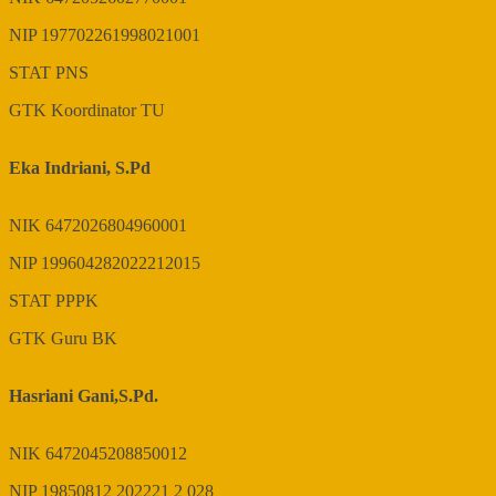
NIP
197702261998021001
STAT
PNS
GTK
Koordinator TU
Eka Indriani, S.Pd
NIK
6472026804960001
NIP
199604282022212015
STAT
PPPK
GTK
Guru BK
Hasriani Gani,S.Pd.
NIK
6472045208850012
NIP
19850812 202221 2 028