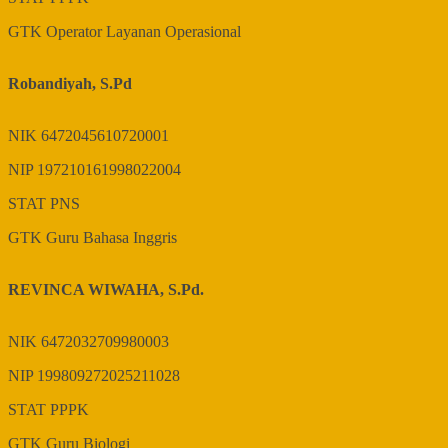
GTK
Operator Layanan Operasional
Robandiyah, S.Pd
NIK
6472045610720001
NIP
197210161998022004
STAT
PNS
GTK
Guru Bahasa Inggris
REVINCA WIWAHA, S.Pd.
NIK
6472032709980003
NIP
199809272025211028
STAT
PPPK
GTK
Guru Biologi