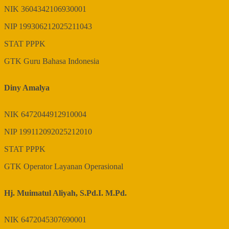
NIK
3604342106930001
NIP
199306212025211043
STAT
PPPK
GTK
Guru Bahasa Indonesia
Diny Amalya
NIK
6472044912910004
NIP
199112092025212010
STAT
PPPK
GTK
Operator Layanan Operasional
Hj. Muimatul Aliyah, S.Pd.I. M.Pd.
NIK
6472045307690001