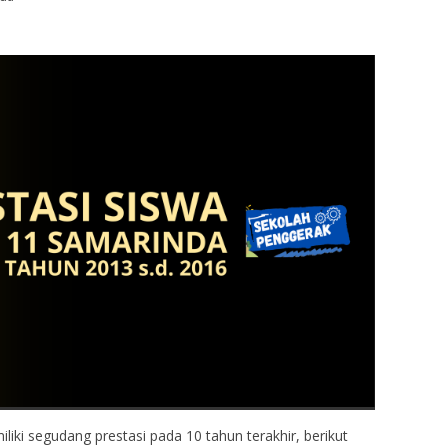
ki segudang prestasi pada 10 tahun terakhir, berikut