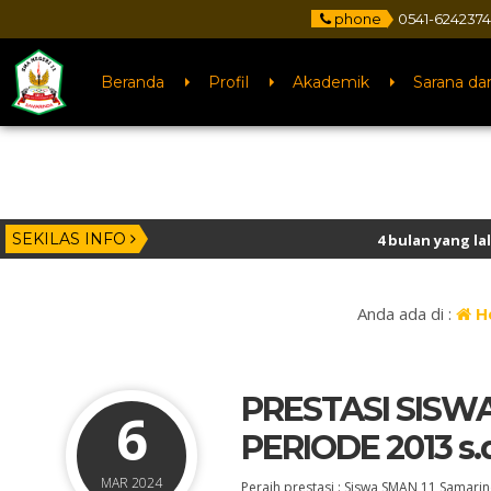
phone
0541-6242374
Beranda
Profil
Akademik
Sarana da
SEKILAS INFO
4 bulan yang lalu
/ Selamat kepa
Anda ada di :
H
PRESTASI SISW
6
PERIODE 2013 s.d
MAR 2024
Peraih prestasi : Siswa SMAN 11 Samari