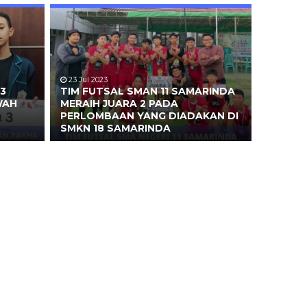
23 Jul 2023
3
TIM FUTSAL SMAN 11 SAMARINDA
WAH
MERAIH JUARA 2 PADA
PERLOMBAAN YANG DIADAKAN DI
SMKN 18 SAMARINDA
.Pd
Elin
6472045403670001
NIK
6472044302
0314 199203 2 006
NIP
PNS
STAT
Honor Daerah P
Guru Sosiologi
GTK
Tenaga Kebe