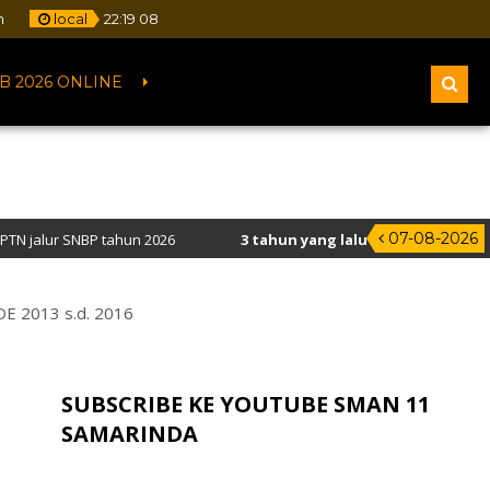
m
local
22
:
19
09
B 2026 ONLINE
07-08-2026
tahun 2026
3 tahun yang lalu
/ Selamat Datang di Website Resmi 
 2013 s.d. 2016
SUBSCRIBE KE YOUTUBE SMAN 11
SAMARINDA