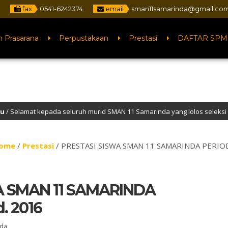
fax
0541-6242374
email
sman11samarinda@gmail.co
n Prasarana
Perpustakaan
Prestasi
DAFTAR SPM
da seluruh murid SMAN 11 Samarinda yang lolos seleksi PTN jalur SNBP 
ome
/
Prestasi
/
PRESTASI SISWA SMAN 11 SAMARINDA PERIODE
A SMAN 11 SAMARINDA
. 2016
nda