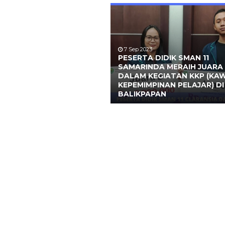
7 Sep 2023
PESERTA DIDIK SMAN 11
SAMARINDA MERAIH JUARA 
DALAM KEGIATAN KKP (KA
KEPEMIMPINAN PELAJAR) DI
BALIKPAPAN
talia Nurhadi Putri
Hj. Hartini Gani,M
6472046512040001
NIK
-
NIP
1967
Honor Daerah Provinsi
STAT
Tenaga Administrasi Sekolah
GTK