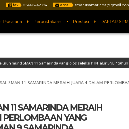
fax
0541-6242374
email
sman11samarinda@gmail.co
n Prasarana
Perpustakaan
Prestasi
DAFTAR SPM
 Samarinda yang lolos seleksi PTN jalur SNBP tahun 2026
egeri 11 Samarinda – NPSN : 30401068 – Akreditasi “A” – Alamat : Jalan Pe
SAL SMAN 11 SAMARINDA MERAIH JUARA 4 DALAM PERLOMBA
AN 11 SAMARINDA MERAIH
M PERLOMBAAN YANG
MAN 9 SAMARINDA