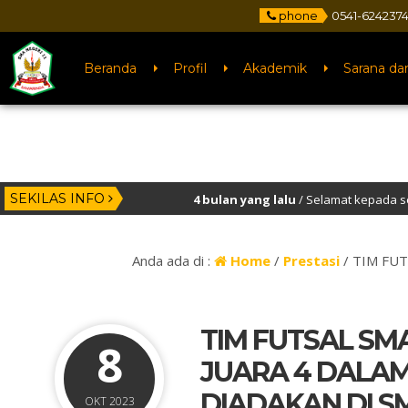
phone
0541-6242374
Beranda
Profil
Akademik
Sarana da
SEKILAS INFO
4 bulan yang lalu
/ Selamat kepada seluruh murid SMAN 11
3 tahun yang lalu
/ Selamat Datang di Website Resmi SMA N
Anda ada di :
Home
/
Prestasi
/
TIM FUT
TIM FUTSAL SM
8
JUARA 4 DALA
DIADAKAN DI S
OKT 2023