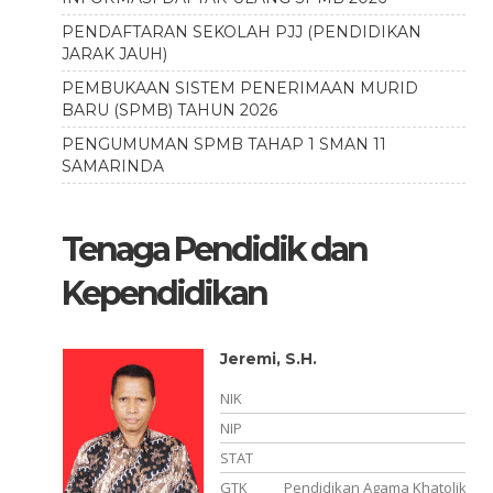
PENDAFTARAN SEKOLAH PJJ (PENDIDIKAN
JARAK JAUH)
PEMBUKAAN SISTEM PENERIMAAN MURID
BARU (SPMB) TAHUN 2026
PENGUMUMAN SPMB TAHAP 1 SMAN 11
SAMARINDA
Tenaga Pendidik dan
Kependidikan
Diyah Ayu Roziyah Ahmad,
S.Pd
NIK
6472014810960003
NIP
199610082023212015
STAT
PPPK
hatolik