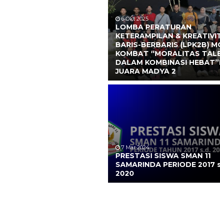
6 Okt 2025
LOMBA PERATURAN
KETERAMPILAN & KREATIVI
BARIS-BERBARIS (LPK2B) 
KOMBAT “MORALITAS TAL
DALAM KOMBINASI HEBAT
JUARA MADYA 2
7 Mar 2024
PRESTASI SISWA SMAN 11
 Sofyan Nur, S.Pd
Ratnasari, S.Pd
SAMARINDA PERIODE 2017 s
2020
6402042705910001
NIK
199105272023211005
NIP
19
PPPK
STAT
Guru Ekonomi
GTK
Operator Lay