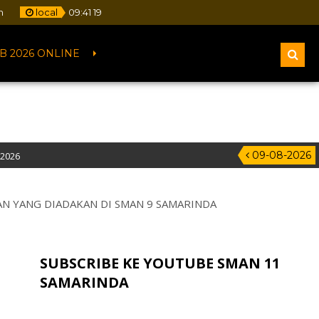
m
local
09
:
41
20
B 2026 ONLINE
09-08-2026
lita IV, Samarinda – Kalimantan Timur
AN YANG DIADAKAN DI SMAN 9 SAMARINDA
SUBSCRIBE KE YOUTUBE SMAN 11
SAMARINDA