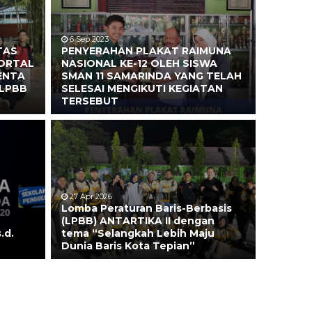
6 Sep 2023
TAS
PENYERAHAN PLAKAT RAIMUNA
MORTAL
NASIONAL KE-12 OLEH SISWA
ENTA
SMAN 11 SAMARINDA YANG TELAH
”LPBB
SELESAI MENGIKUTI KEGIATAN
TERSEBUT
27 Apr 2026
Lomba Peraturan Baris-Berbasis
(LPBB) ANTARTIKA II dengan
Jeremi, S.H.
.d.
tema “Selangkah Lebih Maju
Dunia Baris Kota Tepian”
6402035708930009
NIK
9308172025212136
NIP
PPPK
STAT
anan Operasional
GTK
Pendidikan Agama K