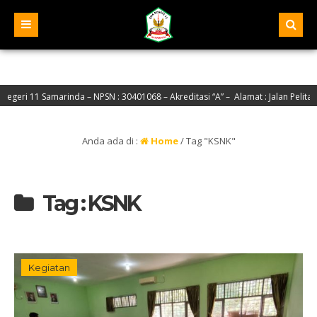
11 Samarinda – NPSN : 30401068 – Akreditasi “A” – Alamat : Jalan Pelita IV, Sa
Anda ada di :
Home
/
Tag "KSNK"
Tag : KSNK
Kegiatan