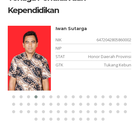
Kependidikan
Iwan Sutarga
01
NIK
6472042805860002
43
NIP
PK
STAT
Honor Daerah Provinsi
ia
GTK
Tukang Kebun