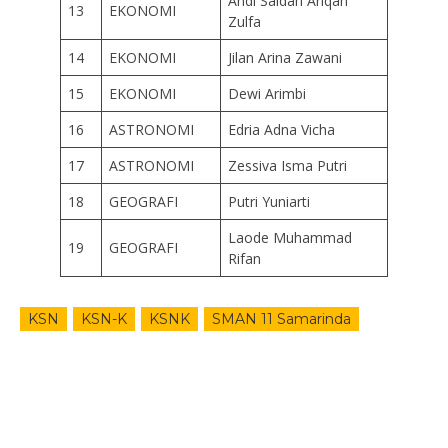
Andi Saidah Ariqah
13
EKONOMI
Zulfa
14
EKONOMI
Jilan Arina Zawani
15
EKONOMI
Dewi Arimbi
16
ASTRONOMI
Edria Adna Vicha
17
ASTRONOMI
Zessiva Isma Putri
18
GEOGRAFI
Putri Yuniarti
Laode Muhammad
19
GEOGRAFI
Rifan
KSN
KSN-K
KSNK
SMAN 11 Samarinda