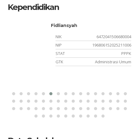
Kependidikan
PUTRI AGNES SUYITNO, S.Pd.
04
NIK
3215015401000002
06
NIP
200001142024212012
PK
STAT
PPPK
um
GTK
Guru Sejarah