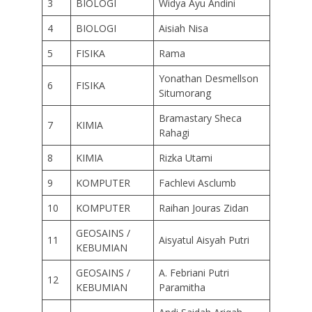
3
BIOLOGI
Widya Ayu Andini
4
BIOLOGI
Aisiah Nisa
5
FISIKA
Rama
Yonathan Desmellson
6
FISIKA
Situmorang
Bramastary Sheca
7
KIMIA
Rahagi
8
KIMIA
Rizka Utami
9
KOMPUTER
Fachlevi Asclumb
10
KOMPUTER
Raihan Jouras Zidan
GEOSAINS /
11
Aisyatul Aisyah Putri
KEBUMIAN
GEOSAINS /
A. Febriani Putri
12
KEBUMIAN
Paramitha