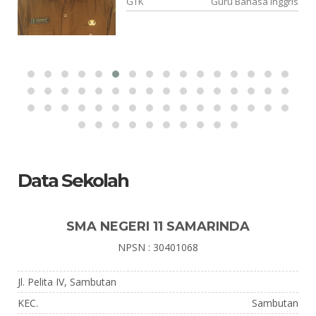
gi
GTK
Guru Bahasa Inggris
Data Sekolah
SMA NEGERI 11 SAMARINDA
NPSN : 30401068
Jl. Pelita IV, Sambutan
KEC.
Sambutan