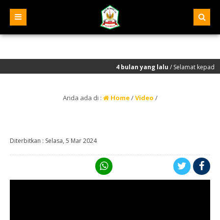
4 bulan yang lalu
/ Selamat kepada seluru
Anda ada di :
Home
/
Video
/
Diterbitkan :
Selasa, 5 Mar 2024