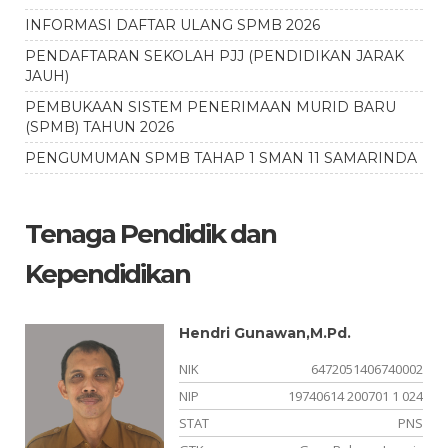
INFORMASI DAFTAR ULANG SPMB 2026
PENDAFTARAN SEKOLAH PJJ (PENDIDIKAN JARAK
JAUH)
PEMBUKAAN SISTEM PENERIMAAN MURID BARU
(SPMB) TAHUN 2026
PENGUMUMAN SPMB TAHAP 1 SMAN 11 SAMARINDA
Tenaga Pendidik dan
Kependidikan
Hendri Gunawan,M.Pd.
01
NIK
6472051406740002
06
NIP
19740614 200701 1 024
NS
STAT
PNS