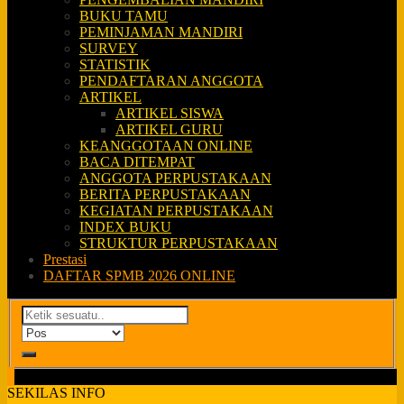
BUKU TAMU
PEMINJAMAN MANDIRI
SURVEY
STATISTIK
PENDAFTARAN ANGGOTA
ARTIKEL
ARTIKEL SISWA
ARTIKEL GURU
KEANGGOTAAN ONLINE
BACA DITEMPAT
ANGGOTA PERPUSTAKAAN
BERITA PERPUSTAKAAN
KEGIATAN PERPUSTAKAAN
INDEX BUKU
STRUKTUR PERPUSTAKAAN
Prestasi
DAFTAR SPMB 2026 ONLINE
SEKILAS INFO