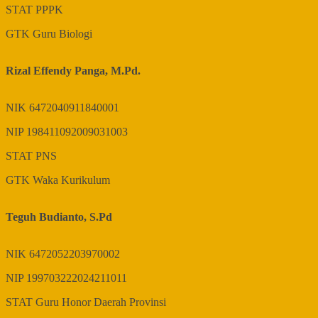
STAT
PPPK
GTK
Guru Biologi
Rizal Effendy Panga, M.Pd.
NIK
6472040911840001
NIP
198411092009031003
STAT
PNS
GTK
Waka Kurikulum
Teguh Budianto, S.Pd
NIK
6472052203970002
NIP
199703222024211011
STAT
Guru Honor Daerah Provinsi