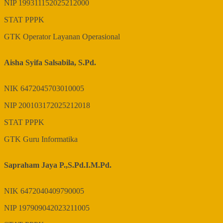
NIP
199311152025212000
STAT
PPPK
GTK
Operator Layanan Operasional
Aisha Syifa Salsabila, S.Pd.
NIK
6472045703010005
NIP
200103172025212018
STAT
PPPK
GTK
Guru Informatika
Sapraham Jaya P.,S.Pd.I.M.Pd.
NIK
6472040409790005
NIP
197909042023211005