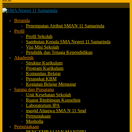
:
Beranda
Penempatan Atribut SMAN 11 Samarinda
Profil
Profil Sekolah
Sambutan Kepala SMA Negeri 11 Samarinda
Visi Misi Sekolah
Pendidik dan Tenaga Kependidikan
Akademik
Struktur Kurikulum
Program Kurikulum
Komunitas Belajar
Perangkat KBM
Kegiatan Belajar Mengajar
Sarana dan Prasarana
Unit Kesehatan Sekolah
Ruang Bimbingan Konseling
Laboratorium IPA
masjid Attaqwa SMA N 11 Smd
Perpustakaan
Musholla
Perpustakaan
PENGEMBALIAN MANDIRI