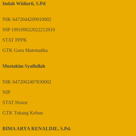
Indah Widiarti, S.Pd
NIK
6472044209910002
NIP
199109022022212010
STAT
PPPK
GTK
Guru Matematika
Mustakim Syaifullah
NIK
6472062407830002
NIP
STAT
Honor
GTK
Tukang Kebun
BIMA ARYA RENALDIE, S.Pd.