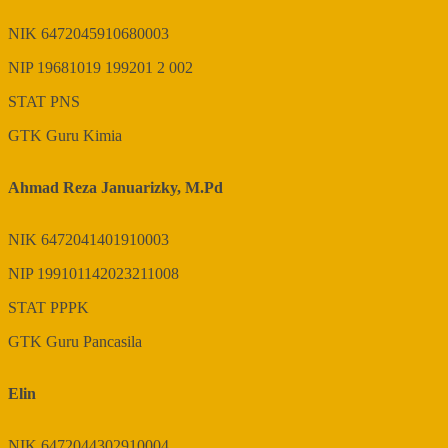
NIK
6472045910680003
NIP
19681019 199201 2 002
STAT
PNS
GTK
Guru Kimia
Ahmad Reza Januarizky, M.Pd
NIK
6472041401910003
NIP
199101142023211008
STAT
PPPK
GTK
Guru Pancasila
Elin
NIK
6472044302910004