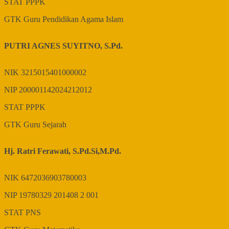
STAT
PPPK
GTK
Guru Pendidikan Agama Islam
PUTRI AGNES SUYITNO, S.Pd.
NIK
3215015401000002
NIP
200001142024212012
STAT
PPPK
GTK
Guru Sejarah
Hj. Ratri Ferawati, S.Pd.Si,M.Pd.
NIK
6472036903780003
NIP
19780329 201408 2 001
STAT
PNS