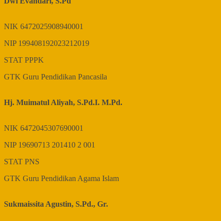
Dwi Evandari, S.Pd
NIK
6472025908940001
NIP
199408192023212019
STAT
PPPK
GTK
Guru Pendidikan Pancasila
Hj. Muimatul Aliyah, S.Pd.I. M.Pd.
NIK
6472045307690001
NIP
19690713 201410 2 001
STAT
PNS
GTK
Guru Pendidikan Agama Islam
Sukmaissita Agustin, S.Pd., Gr.