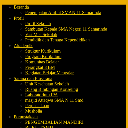
Beranda
Penempatan Atribut SMAN 11 Samarinda
Profil
Profil Sekolah
Sambutan Kepala SMA Negeri 11 Samarinda
Visi Misi Sekolah
Pendidik dan Tenaga Kependidikan
Akademik
Struktur Kurikulum
Program Kurikulum
Komunitas Belajar
Perangkat KBM
Kegiatan Belajar Mengajar
Sarana dan Prasarana
Unit Kesehatan Sekolah
Ruang Bimbingan Konseling
Laboratorium IPA
masjid Attaqwa SMA N 11 Smd
Perpustakaan
Musholla
Perpustakaan
PENGEMBALIAN MANDIRI
BUKU TAMU