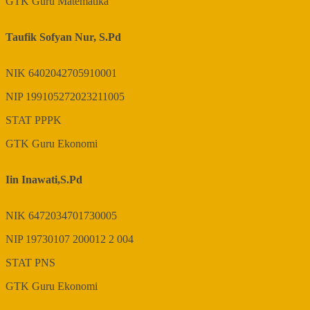
GTK
Guru Matematika
Taufik Sofyan Nur, S.Pd
NIK
6402042705910001
NIP
199105272023211005
STAT
PPPK
GTK
Guru Ekonomi
Iin Inawati,S.Pd
NIK
6472034701730005
NIP
19730107 200012 2 004
STAT
PNS
GTK
Guru Ekonomi