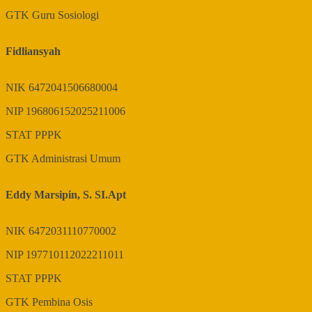
GTK
Guru Sosiologi
Fidliansyah
NIK
6472041506680004
NIP
196806152025211006
STAT
PPPK
GTK
Administrasi Umum
Eddy Marsipin, S. SI.Apt
NIK
6472031110770002
NIP
197710112022211011
STAT
PPPK
GTK
Pembina Osis