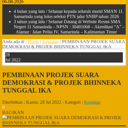
06-08-2026
4 bulan yang lalu
/ Selamat kepada seluruh murid SMAN 11
Samarinda yang lolos seleksi PTN jalur SNBP tahun 2026
3 tahun yang lalu
/ Selamat Datang di Website Resmi SMA
Negeri 11 Samarinda – NPSN : 30401068 – Akreditasi “A” –
Alamat : Jalan Pelita IV, Samarinda – Kalimantan Timur
Anda ada di :
Home
/
Kegiatan
/
PEMBINAAN PROJEK SUARA
DEMOKRASI & PROJEK BHINNEKA TUNGGAL IKA
28
Jul 2022
PEMBINAAN PROJEK SUARA
DEMOKRASI & PROJEK BHINNEKA
TUNGGAL IKA
Diterbitkan :
Kamis, 28 Jul 2022
-
Kategori :
Kegiatan
0
BAGIKAN