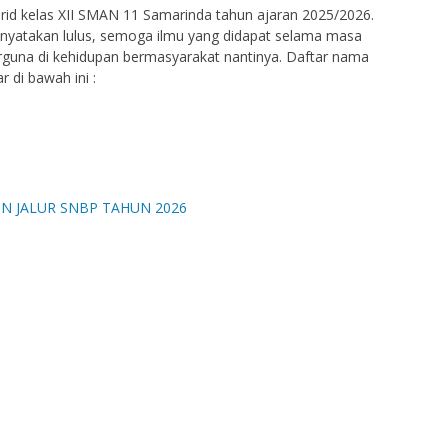
id kelas XII SMAN 11 Samarinda tahun ajaran 2025/2026.
inyatakan lulus, semoga ilmu yang didapat selama masa
rguna di kehidupan bermasyarakat nantinya. Daftar nama
r di bawah ini :
A, S.Pd.
Jeremi, S.H.
6472032709980003
NIK
9809272025211028
NIP
PPPK
STAT
Guru Biologi
GTK
Pendidikan Agama K