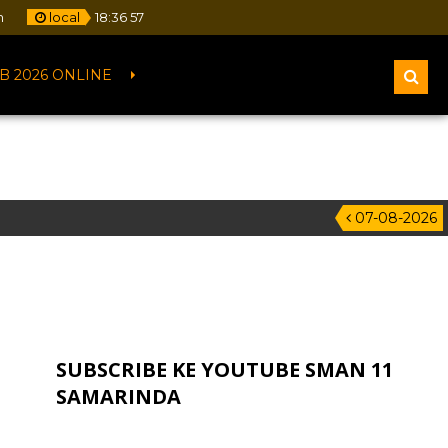
m
local
18
:
36
58
B 2026 ONLINE
07-08-2026
SUBSCRIBE KE YOUTUBE SMAN 11
SAMARINDA