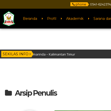
phone
0541-6242374
Beranda
Profil
Akademik
Sarana da
SEKILAS INFO
V, Samarinda – Kalimantan Timur
Arsip Penulis