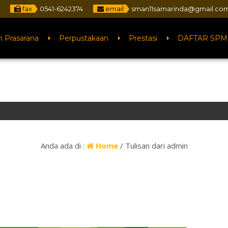
fax
0541-6242374
email
sman11samarinda@gmail.co
n Prasarana
Perpustakaan
Prestasi
DAFTAR SPM
Anda ada di :
Home
/
Tulisan dari admin