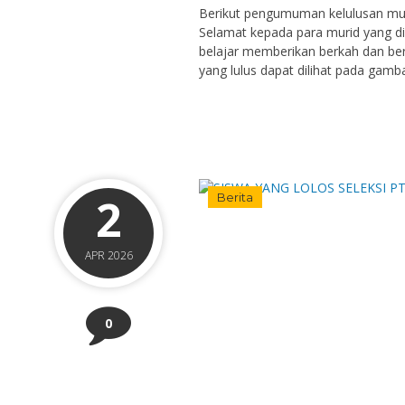
Berikut pengumuman kelulusan mur
Selamat kepada para murid yang d
belajar memberikan berkah dan be
yang lulus dapat dilihat pada gamba
2
Berita
APR 2026
arto, S.Pd
REVINCA WIWAH
0
6472051504690004
NIK
196904151995121004
NIP
19
PNS
STAT
Guru Geografi
GTK