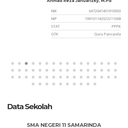
Ahmad Reza Januarizky, M.Pd
05
NIK
6472041401910003
21
NIP
199101142023211008
PK
STAT
PPPK
OK
GTK
Guru Pancasila
Data Sekolah
SMA NEGERI 11 SAMARINDA