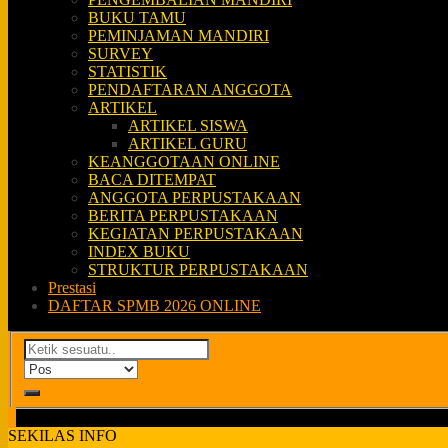
BUKU TAMU
PEMINJAMAN MANDIRI
SURVEY
STATISTIK
PENDAFTARAN ANGGOTA
ARTIKEL
ARTIKEL SISWA
ARTIKEL GURU
KEANGGOTAAN ONLINE
BACA DITEMPAT
ANGGOTA PERPUSTAKAAN
BERITA PERPUSTAKAAN
KEGIATAN PERPUSTAKAAN
INDEX BUKU
STRUKTUR PERPUSTAKAAN
Prestasi
DAFTAR SPMB 2026 ONLINE
SEKILAS INFO