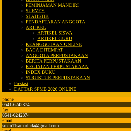
PEMINJAMAN MANDIRI
SURVEY
STATISTIK
PENDAFTARAN ANGGOTA
ARTIKEL
ARTIKEL SISWA
ARTIKEL GURU
KEANGGOTAAN ONLINE
BACA DITEMPAT
ANGGOTA PERPUSTAKAAN
BERITA PERPUSTAKAAN
KEGIATAN PERPUSTAKAAN
INDEX BUKU
STRUKTUR PERPUSTAKAAN
Prestasi
DAFTAR SPMB 2026 ONLINE
phone
0541-6242374
fax
0541-6242374
email
sman11samarinda@gmail.com
local