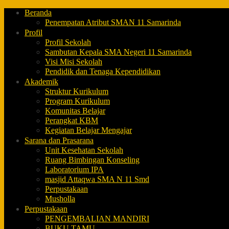
Beranda
Penempatan Atribut SMAN 11 Samarinda
Profil
Profil Sekolah
Sambutan Kepala SMA Negeri 11 Samarinda
Visi Misi Sekolah
Pendidik dan Tenaga Kependidikan
Akademik
Struktur Kurikulum
Program Kurikulum
Komunitas Belajar
Perangkat KBM
Kegiatan Belajar Mengajar
Sarana dan Prasarana
Unit Kesehatan Sekolah
Ruang Bimbingan Konseling
Laboratorium IPA
masjid Attaqwa SMA N 11 Smd
Perpustakaan
Musholla
Perpustakaan
PENGEMBALIAN MANDIRI
BUKU TAMU