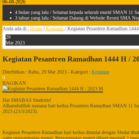
06-08-2026
4 bulan yang lalu
/ Selamat kepada seluruh murid SMAN 11 Sam
3 tahun yang lalu
/ Selamat Datang di Website Resmi SMA Nege
Anda ada di :
Home
/
Kegiatan
/
Kegiatan Pesantren Ramadhan 1444
29
Mar 2023
Kegiatan Pesantren Ramadhan 1444 H / 2
Diterbitkan :
Rabu, 29 Mar 2023
-
Kategori :
Kegiatan
0
BAGIKAN
Hai SMABAS Students!
Alhamdulillah suasana hari kedua Pesantren Ramadhan SMAN 11 Samar
2023 (23/3/2023).
Kegiatan Pesantren Ramadhan hari kedua dimulai dengan Sholat dhuh
yaitu penyampaian materi. Penyampaian materi dibagi menjadi 2 ruan