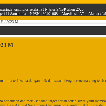
arinda yang lolos seleksi PTN jalur SNBP tahun 2026
ri 11 Samarinda – NPSN : 30401068 – Akreditasi “A” – Alamat : Jala
 H / 2023 M
023 M
inda terlaksana dengan baik dan sesuai dengan rencana yang telah di
a berjamaah dan melaksanakan target harian setiap siswa yaitu memb
gan. Bagi Akhwat (perempuan) bertempat di ruangan Lab Biologi dan b