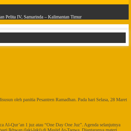
n Pelita IV, Samarinda – Kalimantan Timur
susun oleh panitia Pesantren Ramadhan. Pada hari Selasa, 28 Maret
aca Al-Qur’an 1 juz atau “One Day One Juz”. Agenda selanjutnya
agi Ikhwan (laki-laki) di Masjid At-Taqwa. Diantaranya materi